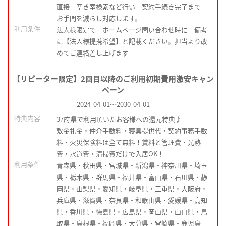
直接 空き室検索など行い 契約手続き完了まで
お手間を減らし対応します。
利用条件
法人様限定で ホームページ問い合わせ時に 備考
に【法人様提携希望】と記載ください。担当より改
めてご連絡差し上げます
【リピーター限定】2回目以降のご利用初期費用激安キャン
ペーン
2024-04-01
～
2030-04-01
特典内容
37府県で利用頂いたお客様への還元特典♪
敷金礼金・仲介手数料・寝具提供代・契約事務手数
料・火災保険料は全て無料！賃料と管理費・光熱
費・水道費・清掃費だけで入居OK！
利用条件
青森県・秋田県・宮城県・新潟県・神奈川県・埼玉
県・栃木県・群馬県・福井県・富山県・石川県・静
岡県・山梨県・愛知県・岐阜県・三重県・大阪府・
兵庫県・滋賀県・奈良県・和歌山県・愛媛県・高知
県・香川県・徳島県・広島県・岡山県・山口県・鳥
取県・島根県・福岡県・大分県・宮崎県・鹿児島