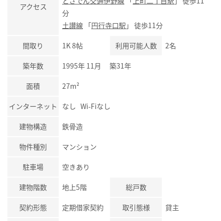
とさでん交通伊野線
「
上町二丁目駅
」 徒歩11
アクセス
分
土讃線
「
円行寺口駅
」 徒歩11分
間取り
1K 8帖
利用可能人数
2名
築年数
1995年 11月 築31年
面積
27m²
インターネット
なし Wi-Fiなし
建物構造
鉄骨造
物件種別
マンション
駐車場
空きあり
建物階数
地上5階
総戸数
契約形態
定期借家契約
取引態様
貸主