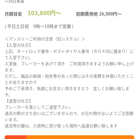
～30日未満
103,800円～
月額目安
初期費用他
16,500円〜
( 平日土日祝 9時～18時まで営業 )
＜マンスリーご利用の注意（旧システム）＞
【入室の仕方】
上記、オートロック番号・ポストダイヤル番号（ＢＯＸ内に鍵あり）に
て入室下さい。
入室後、ブレーカーをあげて頂き ご利用頂きますようお願い申し上げ
ます。
ただし、備品の破損・紛失等があった際にはその実費を弁償いただくこ
とがありますので
予めご了承頂き、快適にお住まい頂きますよう 宜しくお願い致しま
す。
【退室の仕方】
ブレーカーを落としてご退室下さい。
退去の際の立ち会いはございませんので、お忘れ物のないようご注意願
います。
退去時の鍵は、入居時に受け取った場所へ返還お願い致します