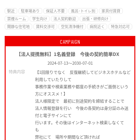
駅近
駐車場あり
保証人不要
風呂･トイレ別
家具付賃貸
禁煙ルーム
学生向け
法人契約歓迎
出張・研修向け
閑静な住宅地
賃料交渉可
空気清浄機付
病院近く
特急対応可
CAMPAIGN
【法人提携無料】1名義登録 今後の契約簡単DX
2024-07-13
～
2030-07-01
特典内容
【1回限りでなく 反復継続してビジネスホテルなど
利用していたりして
事務作業や検索業務や都度の手続きがご面倒という
方にオススメ！】
法人様限定で 最初に別途契約を締結することで
法人情報登録を行い 今後の各契約は身分証のみ送
付と電子サインにて
行います。その後はインターネット検索しなくて
も
弊社にて 場所や期間など頂ければ