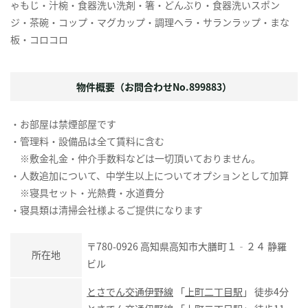
ゃもじ・汁椀・食器洗い洗剤・箸・どんぶり・食器洗いスポン
ジ・茶碗・コップ・マグカップ・調理ヘラ・サランラップ・まな
板・コロコロ
物件概要（お問合わせNo.899883）
・お部屋は禁煙部屋です
・管理料・設備品は全て賃料に含む
※敷金礼金・仲介手数料などは一切頂いておりません。
・人数追加について、中学生以上についてオプションとして加算
※寝具セット・光熱費・水道費分
・寝具類は清掃会社様よるご提供になります
〒780-0926 高知県高知市大膳町１‐２４ 静羅
所在地
ビル
とさでん交通伊野線
「
上町二丁目駅
」 徒歩4分