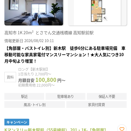
り登
録
高知市
1K
20m²
とさでん交通桟橋線 高知駅前駅
情報更新日 2026/08/02 10:11
【角部屋・バストイレ別】新木駅 徒歩6分にある駐車場完備 車
移動可能な家具家電付マンスリーマンション！★大人気につき10
月中旬より増室！
ロング【新木駅前】
1日当たり 2,700円～
賃料
100,800
月額目安
円～
初期費用他 22,000円～
駅近
駐車場あり
保証人不要
風呂･トイレ別
家具付賃貸
キャンペーン
Kマンスリー新木駅前（55号線前） 201・1K-【角部屋】