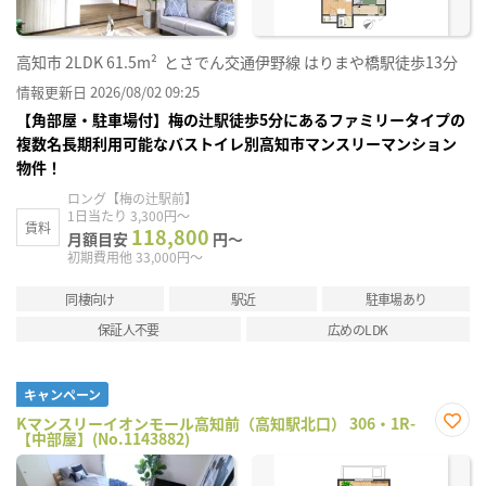
高知市
2LDK
61.5m²
とさでん交通伊野線 はりまや橋駅徒歩13分
情報更新日 2026/08/02 09:25
【角部屋・駐車場付】梅の辻駅徒歩5分にあるファミリータイプの
複数名長期利用可能なバストイレ別高知市マンスリーマンション
物件！
ロング【梅の辻駅前】
1日当たり 3,300円～
賃料
118,800
月額目安
円～
初期費用他 33,000円～
同棲向け
駅近
駐車場あり
保証人不要
広めのLDK
キャンペーン
Kマンスリーイオンモール高知前（高知駅北口） 306・1R-
【中部屋】(No.1143882)
お気
に入
り登