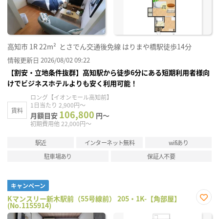
録
高知市
1R
22m²
とさでん交通後免線 はりまや橋駅徒歩14分
情報更新日 2026/08/02 09:22
【割安・立地条件抜群】高知駅から徒歩6分にある短期利用者様向
けでビジネスホテルよりも安く利用可能！
ロング【イオンモール高知前】
1日当たり 2,900円～
賃料
106,800
月額目安
円～
初期費用他 22,000円～
駅近
インターネット無料
wifiあり
駐車場あり
保証人不要
キャンペーン
Kマンスリー新木駅前（55号線前） 205・1K-【角部屋】
(No.1155914)
お気
に入