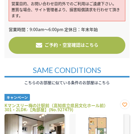
営業目的、お問い合わせ目的外でのご利用はご遠慮下さい。
悪質な場合、サイト管理者より、損害賠償請求を行わせて頂き
ます。
営業時間：9:00am～6:00pm 定休日：年末年始
ご予約・空室確認はこちら
SAME CONDITIONS
こちらのお部屋に似ている条件のお部屋はこちら
キャンペーン
Kマンスリー梅の辻駅前（高知県立県民文化ホール前）
301・2LDK-【角部屋】(No.927479)
お気
に入
り登
録