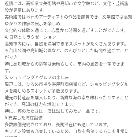
近隣には、高知県立美術館や高知市立文学館など、文化・芸術施
設が豊富にあります。
美術館では地元のアーティストの作品を鑑賞でき、文学館では高知
ゆかりの作家の展示を楽しめ
文化的な体験を通じて、心豊かな時間を過ごすことができます。
4. 自然とリラクゼーション
高知市内には、自然を満喫できるスポットがたくさんあります。
五台山公園や高知城公園など、のんびりとした時間を過ごすこと
ができ
特に高知城からの眺望は素晴らしく、市内の風景を一望できま
す。
5. ショッピングとグルメの楽しみ
周辺には、ひろめ市場や帯屋町商店街など、ショッピングやグル
メを楽しめるスポットが多数あります。
地元の特産品を購入したり、新鮮な海の幸を味わったりすること
ができ、高知の魅力を堪能できます。
特に、鰹のたたきは一度は試してみたい一品です。
6.充実した滞在設備
多数設備完備されており、長期滞在にも適しています。
キッチン設備も充実しているため、自炊を希望する方にも非常に