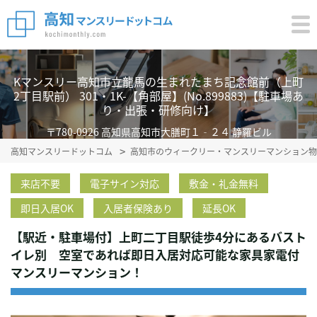
Kマンスリー高知市立龍馬の生まれたまち記念館前（上町
2丁目駅前） 301・1K-【角部屋】(No.899883)【駐車場あ
り・出張・研修向け】
〒780-0926 高知県高知市大膳町１‐２４ 静羅ビル
高知マンスリードットコム
高知市のウィークリー・マンスリーマンション物
来店不要
電子サイン対応
敷金・礼金無料
即日入居OK
入居者保険あり
延長OK
【駅近・駐車場付】上町二丁目駅徒歩4分にあるバスト
イレ別 空室であれば即日入居対応可能な家具家電付
マンスリーマンション！