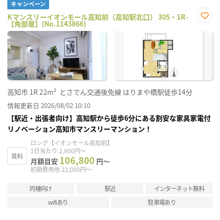
キャンペーン
Kマンスリーイオンモール高知前（高知駅北口） 305・1R-
【角部屋】(No.1143866)
お気
に入
り登
録
高知市
1R
22m²
とさでん交通後免線 はりまや橋駅徒歩14分
情報更新日 2026/08/02 10:10
【駅近・出張者向け】高知駅から徒歩6分にある割安な家具家電付
リノベーション高知市マンスリーマンション！
ロング【イオンモール高知前】
1日当たり 2,900円～
賃料
106,800
月額目安
円～
初期費用他 22,000円～
同棲向け
駅近
インターネット無料
wifiあり
駐車場あり