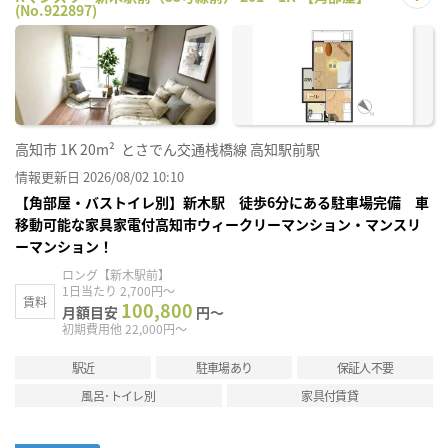
(No.922897)
お気
に入
り登
録
高知市
1K
20m²
とさでん交通桟橋線 高知駅前駅
情報更新日 2026/08/02 10:10
【角部屋・バストイレ別】新木駅 徒歩6分にある駐車場完備 車
移動可能な家具家電付高知市ウィークリーマンション・マンスリ
ーマンション！
ロング【新木駅前】
1日当たり 2,700円～
賃料
100,800
月額目安
円～
初期費用他 22,000円～
駅近
駐車場あり
保証人不要
風呂･トイレ別
家具付賃貸