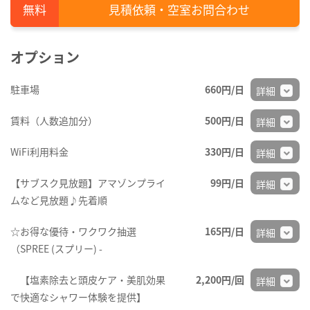
見積依頼・空室お問合わせ
オプション
駐車場
660円/日
詳細
賃料（人数追加分）
500円/日
詳細
WiFi利用料金
330円/日
詳細
【サブスク見放題】アマゾンプライ
99円/日
詳細
ムなど見放題♪先着順
☆お得な優待・ワクワク抽選
165円/日
詳細
（SPREE (スプリー) -
【塩素除去と頭皮ケア・美肌効果
2,200円/回
詳細
で快適なシャワー体験を提供】