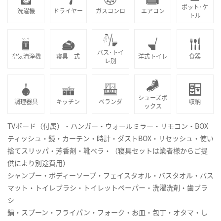
ポット･ケ
洗濯機
ドライヤー
ガスコンロ
エアコン
トル
バス･トイ
空気清浄機
寝具一式
洋式トイレ
食器
レ別
シューズボ
調理器具
キッチン
ベランダ
収納
ックス
TVボード（付属）・ハンガー・ウォールミラー・リモコン・BOX
ティッシュ・鏡・カーテン・時計・ダストBOX・リセッシュ・使い
捨てスリッパ・芳香剤・靴ベラ・（寝具セットは業者様からご提
供により別途費用）
シャンプー・ボディーソープ・フェイスタオル・バスタオル・バス
マット・トイレブラシ・トイレットペーパー・洗濯洗剤・歯ブラ
シ
鍋・スプーン・フライパン・フォーク・お皿・包丁・オタマ・し