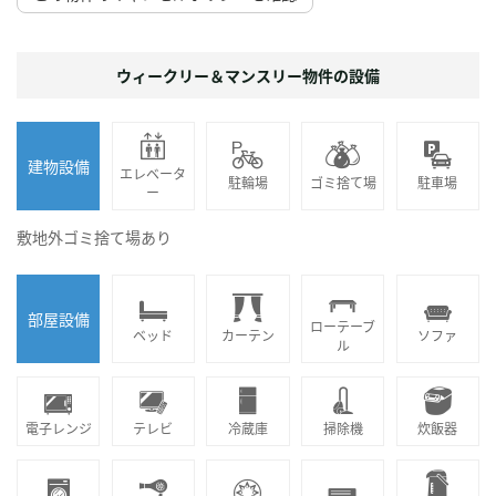
ウィークリー＆マンスリー物件の設備
建物設備
エレベータ
駐輪場
ゴミ捨て場
駐車場
ー
敷地外ゴミ捨て場あり
部屋設備
ローテーブ
ベッド
カーテン
ソファ
ル
電子レンジ
テレビ
冷蔵庫
掃除機
炊飯器