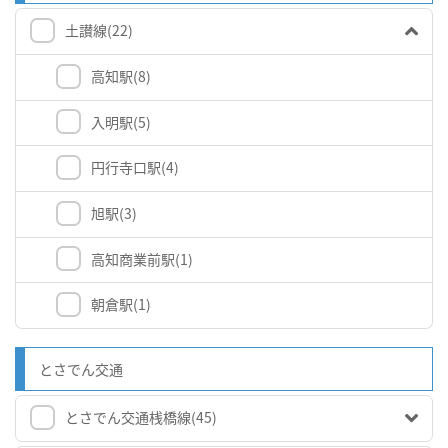
土讃線
(22)
高知駅
(8)
入明駅
(5)
円行寺口駅
(4)
旭駅
(3)
高知商業前駅
(1)
朝倉駅
(1)
とさでん交通
とさでん交通桟橋線
(45)