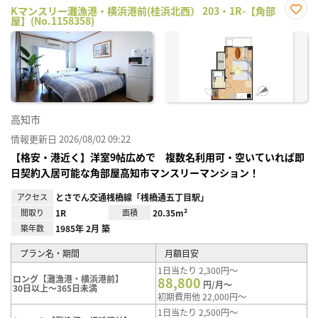
Kマンスリー灘漁港・横浜港前(桂浜北西） 203・1R-【角部
屋】(No.1158358)
お気
に入
り登
録
高知市
情報更新日 2026/08/02 09:22
【格安・港近く】洋室9帖広めで 複数名利用可・空いていれば即
日契約入居可能な角部屋高知市マンスリーマンション！
アクセス
とさでん交通桟橋線「桟橋通五丁目駅」
間取り
1R
面積
20.35m²
築年数
1985年 2月 築
プラン名・期間
月額目安
1日当たり 2,300円～
ロング【灘漁港・横浜港前】
88,800
円/月～
30日以上～365日未満
初期費用他 22,000円～
1日当たり 2,500円～