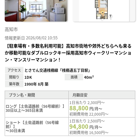
録
高知市
情報更新日 2026/08/02 10:55
【駐車場有・多数名利用可能】高知市街地や郊外どちらへも来る
か移動可能なダブルロックキー採用高知市ウィークリーマンショ
ン・マンスリーマンション！
アクセス
とさでん交通桟橋線「桟橋通五丁目駅」
間取り
1DK
面積
40m²
築年数
1990年 8月 築
プラン名・期間
月額目安
1日当たり 2,300円～
ロング【土佐道路前（56号線前）】
88,800
円/月～
30日以上～365日未満
初期費用他 22,000円～
1日当たり 2,500円～
ショート【土佐道路前（56号線
94,800
前）】
円/月～
～30日未満
初期費用他 16,500円～