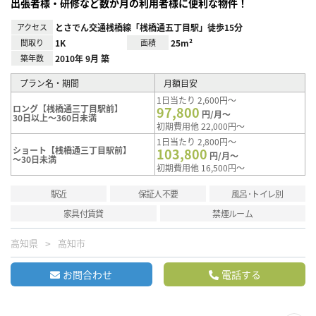
出張者様・研修など数か月の利用者様に便利な物件！
アクセス
とさでん交通桟橋線「桟橋通五丁目駅」徒歩15分
間取り
1K
面積
25m²
築年数
2010年 9月 築
プラン名・期間
月額目安
1日当たり 2,600円～
ロング【桟橋通三丁目駅前】
97,800
円/月～
30日以上～360日未満
初期費用他 22,000円～
1日当たり 2,800円～
ショート【桟橋通三丁目駅前】
103,800
円/月～
～30日未満
初期費用他 16,500円～
駅近
保証人不要
風呂･トイレ別
家具付賃貸
禁煙ルーム
高知県
高知市
お問合わせ
電話する