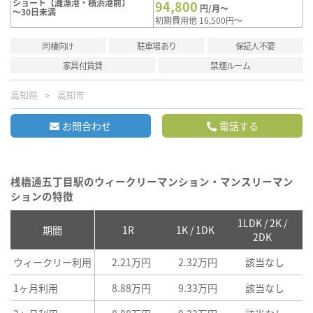
ショート【灘漁港・横浜港前】
94,800
円/月～
～30日未満
初期費用他 16,500円～
同棲向け
駐車場あり
保証人不要
家具付賃貸
禁煙ルーム
高知県
高知市
お問合わせ
電話する
桟橋通五丁目駅のウィークリーマンション・マンスリーマン
ションの特徴
1LDK / 2K /
2
期間
1R
1K / 1DK
2DK
ウィークリー利用
2.21万円
2.32万円
該当なし
1ヶ月利用
8.88万円
9.33万円
該当なし