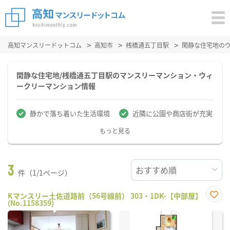
高知マンスリードットコム
高知市
桟橋通五丁目駅
閑静な住宅地の
閑静な住宅地/桟橋通五丁目駅のマンスリーマンション・ウィ
ークリーマンション情報
静かで落ち着いた生活環境
近隣に公園や商店街が充実
もっと見る
3
件（1/1ページ）
Kマンスリー土佐道路前（56号線前） 303・1DK-【中部屋】
(No.1158359)
お気
に入
り登
録