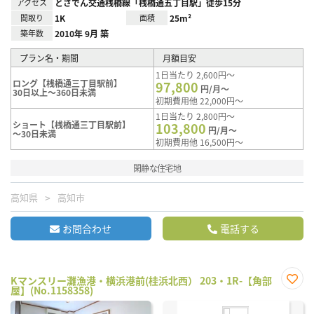
アクセス
とさでん交通桟橋線「桟橋通五丁目駅」徒歩15分
間取り
1K
面積
25m²
築年数
2010年 9月 築
プラン名・期間
月額目安
1日当たり 2,600円～
ロング【桟橋通三丁目駅前】
97,800
円/月～
30日以上～360日未満
初期費用他 22,000円～
1日当たり 2,800円～
ショート【桟橋通三丁目駅前】
103,800
円/月～
～30日未満
初期費用他 16,500円～
閑静な住宅地
高知県
高知市
お問合わせ
電話する
Kマンスリー灘漁港・横浜港前(桂浜北西） 203・1R-【角部
屋】(No.1158358)
お気
に入