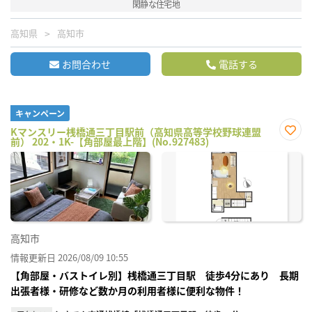
閑静な住宅地
高知県
高知市
お問合わせ
電話する
キャンペーン
Kマンスリー桟橋通三丁目駅前（高知県高等学校野球連盟
前） 202・1K-【角部屋最上階】(No.927483)
お気
に入
り登
録
高知市
情報更新日 2026/08/09 10:55
【角部屋・バストイレ別】桟橋通三丁目駅 徒歩4分にあり 長期
出張者様・研修など数か月の利用者様に便利な物件！