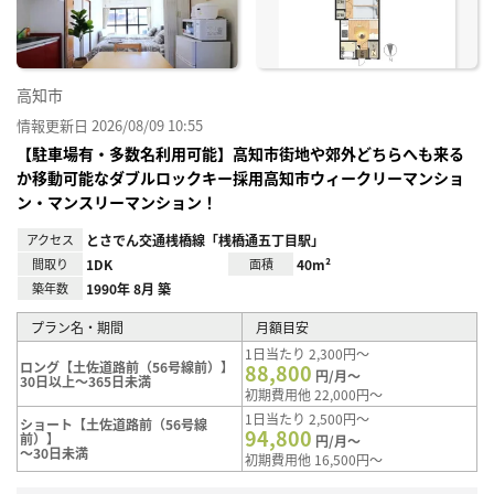
高知市
情報更新日 2026/08/09 10:55
【駐車場有・多数名利用可能】高知市街地や郊外どちらへも来る
か移動可能なダブルロックキー採用高知市ウィークリーマンショ
ン・マンスリーマンション！
アクセス
とさでん交通桟橋線「桟橋通五丁目駅」
間取り
1DK
面積
40m²
築年数
1990年 8月 築
プラン名・期間
月額目安
1日当たり 2,300円～
ロング【土佐道路前（56号線前）】
88,800
円/月～
30日以上～365日未満
初期費用他 22,000円～
1日当たり 2,500円～
ショート【土佐道路前（56号線
94,800
前）】
円/月～
～30日未満
初期費用他 16,500円～