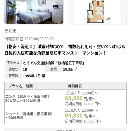
り登
録
高知市
情報更新日 2026/08/09 09:22
【格安・港近く】洋室9帖広めで 複数名利用可・空いていれば即
日契約入居可能な角部屋高知市マンスリーマンション！
アクセス
とさでん交通桟橋線「桟橋通五丁目駅」
間取り
1R
面積
20.35m²
築年数
1985年 2月 築
プラン名・期間
月額目安
1日当たり 2,300円～
ロング【灘漁港・横浜港前】
88,800
円/月～
30日以上～365日未満
初期費用他 22,000円～
1日当たり 2,500円～
ショート【灘漁港・横浜港前】
94,800
円/月～
～30日未満
初期費用他 16,500円～