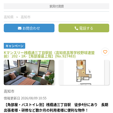
家具付賃貸
高知県
高知市
お問合わせ
電話する
キャンペーン
Kマンスリー桟橋通三丁目駅前（高知県高等学校野球連盟
前） 202・1K-【角部屋最上階】(No.927483)
お気
に入
り登
録
高知市
情報更新日 2026/08/09 10:55
【角部屋・バストイレ別】桟橋通三丁目駅 徒歩4分にあり 長期
出張者様・研修など数か月の利用者様に便利な物件！