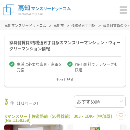
高知マンスリードットコム
高知市
桟橋通五丁目駅
家具付賃貸のウ
家具付賃貸/桟橋通五丁目駅のマンスリーマンション・ウィー
クリーマンション情報
生活に必要な家具・家電を
Wi-Fi無料でテレワークも
完備
快適
もっと見る
3
件（1/1ページ）
Kマンスリー土佐道路前（56号線前） 303・1DK-【中部屋】
(No.1158359)
お気
に入