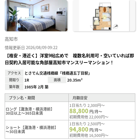
に入
り登
録
高知市
情報更新日 2026/08/09 09:22
【格安・港近く】洋室9帖広めで 複数名利用可・空いていれば即
日契約入居可能な角部屋高知市マンスリーマンション！
アクセス
とさでん交通桟橋線「桟橋通五丁目駅」
間取り
1R
面積
20.35m²
築年数
1985年 2月 築
プラン名・期間
月額目安
1日当たり 2,300円～
ロング【灘漁港・横浜港前】
88,800
円/月～
30日以上～365日未満
初期費用他 22,000円～
1日当たり 2,500円～
ショート【灘漁港・横浜港前】
94,800
円/月～
～30日未満
初期費用他 16,500円～