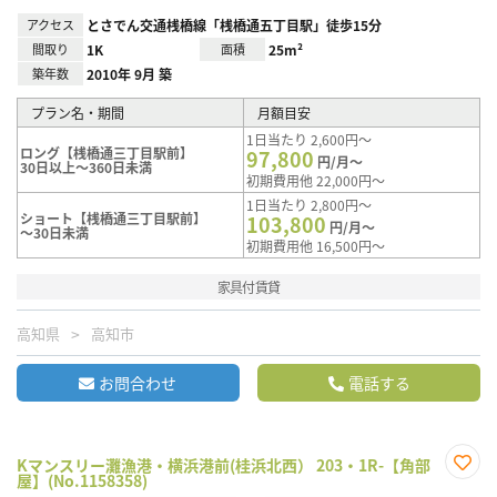
アクセス
とさでん交通桟橋線「桟橋通五丁目駅」徒歩15分
間取り
1K
面積
25m²
築年数
2010年 9月 築
プラン名・期間
月額目安
1日当たり 2,600円～
ロング【桟橋通三丁目駅前】
97,800
円/月～
30日以上～360日未満
初期費用他 22,000円～
1日当たり 2,800円～
ショート【桟橋通三丁目駅前】
103,800
円/月～
～30日未満
初期費用他 16,500円～
家具付賃貸
高知県
高知市
お問合わせ
電話する
Kマンスリー灘漁港・横浜港前(桂浜北西） 203・1R-【角部
屋】(No.1158358)
お気