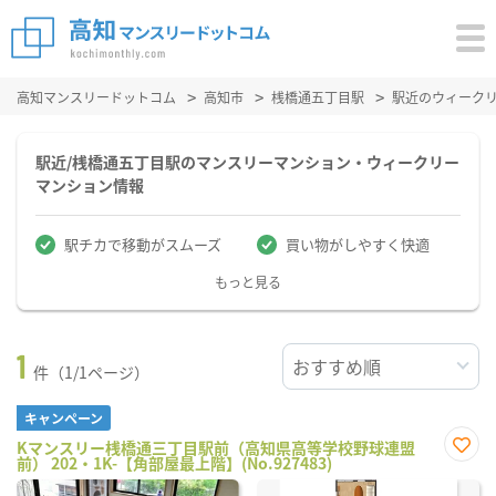
高知マンスリードットコム
高知市
桟橋通五丁目駅
駅近のウィーク
駅近/桟橋通五丁目駅のマンスリーマンション・ウィークリー
マンション情報
駅チカで移動がスムーズ
買い物がしやすく快適
もっと見る
1
件（1/1ページ）
キャンペーン
Kマンスリー桟橋通三丁目駅前（高知県高等学校野球連盟
前） 202・1K-【角部屋最上階】(No.927483)
お気
に入