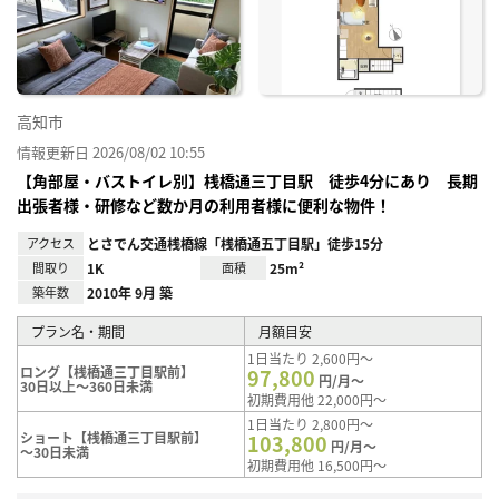
り登
録
高知市
情報更新日 2026/08/02 10:55
【角部屋・バストイレ別】桟橋通三丁目駅 徒歩4分にあり 長期
出張者様・研修など数か月の利用者様に便利な物件！
アクセス
とさでん交通桟橋線「桟橋通五丁目駅」徒歩15分
間取り
1K
面積
25m²
築年数
2010年 9月 築
プラン名・期間
月額目安
1日当たり 2,600円～
ロング【桟橋通三丁目駅前】
97,800
円/月～
30日以上～360日未満
初期費用他 22,000円～
1日当たり 2,800円～
ショート【桟橋通三丁目駅前】
103,800
円/月～
～30日未満
初期費用他 16,500円～