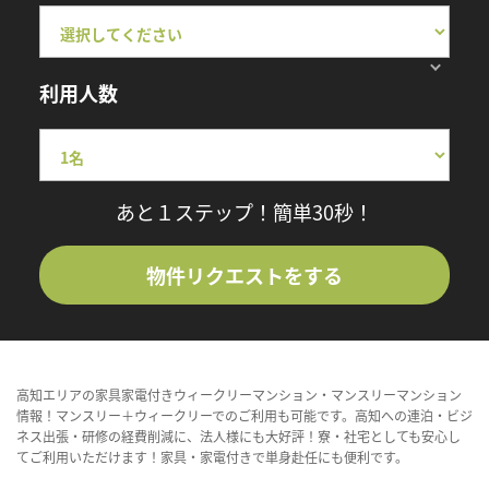
利用人数
あと１ステップ！簡単30秒！
物件リクエストをする
高知エリアの家具家電付きウィークリーマンション・マンスリーマンション
情報！マンスリー＋ウィークリーでのご利用も可能です。高知への連泊・ビジ
ネス出張・研修の経費削減に、法人様にも大好評！寮・社宅としても安心し
てご利用いただけます！家具・家電付きで単身赴任にも便利です。