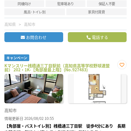
同棲向け
駐車場あり
保証人不要
風呂･トイレ別
家具付賃貸
高知県
高知市
お問合わせ
電話する
キャンペーン
Kマンスリー桟橋通三丁目駅前（高知県高等学校野球連盟
前） 202・1K-【角部屋最上階】(No.927483)
お気
に入
り登
録
高知市
情報更新日 2026/08/02 10:55
【角部屋・バストイレ別】桟橋通三丁目駅 徒歩4分にあり 長期