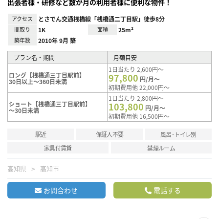
出張者様・研修など数か月の利用者様に便利な物件！
アクセス
とさでん交通桟橋線「桟橋通二丁目駅」徒歩8分
間取り
1K
面積
25m²
築年数
2010年 9月 築
プラン名・期間
月額目安
1日当たり 2,600円～
ロング【桟橋通三丁目駅前】
97,800
円/月～
30日以上～360日未満
初期費用他 22,000円～
1日当たり 2,800円～
ショート【桟橋通三丁目駅前】
103,800
円/月～
～30日未満
初期費用他 16,500円～
駅近
保証人不要
風呂･トイレ別
家具付賃貸
禁煙ルーム
高知県
高知市
お問合わせ
電話する