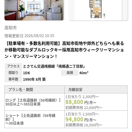
録
高知市
情報更新日 2026/08/02 10:55
【駐車場有・多数名利用可能】高知市街地や郊外どちらへも来る
か移動可能なダブルロックキー採用高知市ウィークリーマンショ
ン・マンスリーマンション！
アクセス
とさでん交通桟橋線「桟橋通二丁目駅」
間取り
1DK
面積
40m²
築年数
1990年 8月 築
プラン名・期間
月額目安
1日当たり 2,300円～
ロング【土佐道路前（56号線前）】
88,800
円/月～
30日以上～365日未満
初期費用他 22,000円～
1日当たり 2,500円～
ショート【土佐道路前（56号線
94,800
前）】
円/月～
～30日未満
初期費用他 16,500円～