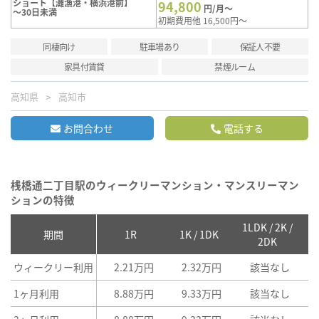
ショート【灘漁港・横浜港前】
94,800
円/月～
～30日未満
初期費用他 16,500円～
同棲向け
駐車場あり
保証人不要
家具付賃貸
禁煙ルーム
高知県
高知市
お問合わせ
電話する
桟橋通二丁目駅のウィークリーマンション・マンスリーマン
ションの特徴
1LDK / 2K /
2
期間
1R
1K / 1DK
2DK
ウィークリー利用
2.21万円
2.32万円
該当なし
1ヶ月利用
8.88万円
9.33万円
該当なし