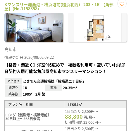
Kマンスリー灘漁港・横浜港前(桂浜北西） 203・1R-【角部
屋】(No.1158358)
お気
に入
り登
録
高知市
情報更新日 2026/08/02 09:22
【格安・港近く】洋室9帖広めで 複数名利用可・空いていれば即
日契約入居可能な角部屋高知市マンスリーマンション！
アクセス
とさでん交通桟橋線「桟橋通二丁目駅」
間取り
1R
面積
20.35m²
築年数
1985年 2月 築
プラン名・期間
月額目安
1日当たり 2,300円～
ロング【灘漁港・横浜港前】
88,800
円/月～
30日以上～365日未満
初期費用他 22,000円～
1日当たり 2,500円～