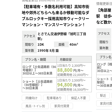
情報更新日 20
【駐車場有・多数名利用可能】高知市街
【角部屋
地や郊外どちらへも来るか移動可能なダ
駅 徒歩
ブルロックキー採用高知市ウィークリー
など数か
マンション・マンスリーマンション！
とさでん交通伊野線「旭町三丁目
アクセス
アクセス
駅」
間取り
1DK
40m²
間取り
面積
築年数
1990年 8月 築
築年数
プラン名
プラン名・期間
月額目安
ロング【
1日当たり 2,300円～
ロング【土佐道路前（56
前】
88,800
号線前）】
円/月～
30日以上～
30日以上～365日未満
初期費用他 22,000円～
ショート
1日当たり 2,500円～
ショート【土佐道路前
駅前】
94,800
（56号線前）】
円/月～
～30日未
～30日未満
初期費用他 16,500円～
駅近
同棲向け
駐車場あり
保証人不要
家具付
風呂･トイレ別
家具付賃貸