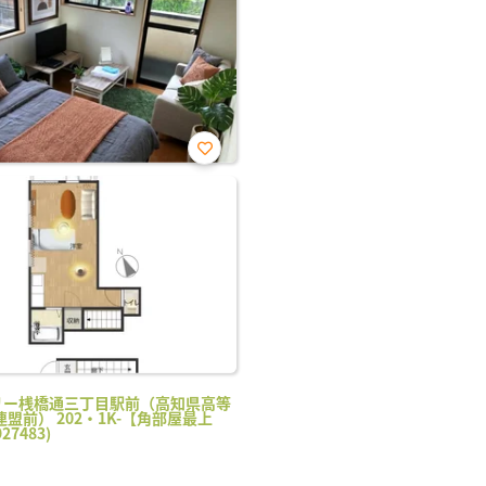
お気
に入
り登
録
リー桟橋通三丁目駅前（高知県高等
盟前） 202・1K-【角部屋最上
27483)