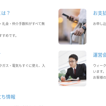
とは？
お支
・礼金・仲介手数料がすべて無
お申し
すすめです。
て
運営
やガス・電気もすぐに使え、入
ウィー
います
お客様
立ち情報