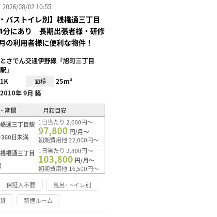
26/08/02 10:55
・バストイレ別】桟橋通三丁目
4分にあり 長期出張者様・研修
月の利用者様に便利な物件！
とさでん交通伊野線「旭町三丁目
駅」
1K
25m²
面積
2010年 9月 築
・期間
月額目安
1日当たり 2,600円～
桟橋通三丁目駅
97,800
円/月～
360日未満
初期費用他 22,000円～
1日当たり 2,800円～
【桟橋通三丁目
103,800
円/月～
満
初期費用他 16,500円～
保証人不要
風呂･トイレ別
賃貸
禁煙ルーム