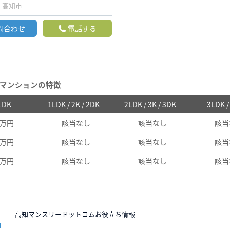
高知市
問合わせ
電話する
マンションの特徴
 1DK
1LDK / 2K / 2DK
2LDK / 3K / 3DK
3LDK 
2万円
該当なし
該当なし
該当
3万円
該当なし
該当なし
該当
3万円
該当なし
該当なし
該当
N
高知マンスリードットコムお役立ち情報