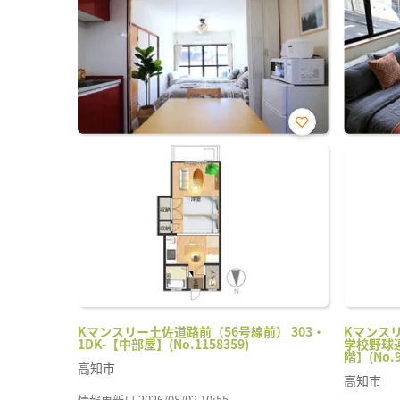
お気
に入
り登
録
Kマンスリー土佐道路前（56号線前） 303・
Kマンス
1DK-【中部屋】(No.1158359)
学校野球連
階】(No.9
高知市
高知市
情報更新日 2026/08/02 10:55