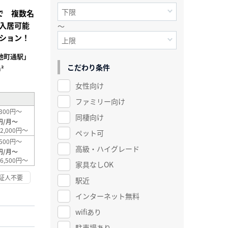
で 複数名
入居可能
～
ション！
池町通駅」
こだわり条件
²
女性向け
ファミリー向け
300円～
同棲向け
円/月～
2,000円～
ペット可
500円～
高級・ハイグレード
円/月～
6,500円～
家具なしOK
証人不要
駅近
インターネット無料
wifiあり
駐車場あり