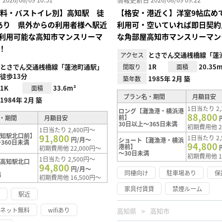
I無料・バストイレ別】高知駅 徒
【格安・港近く】洋室9帖広め
あり 県外からの利用者様へ駅近
利用可・空いていれば即日契約
利用可能な高知市マンスリーマ
な角部屋高知市マンスリーマン
！
とさでん交通桟橋線「蓮
アクセス
とさでん交通桟橋線「蓮池町通駅」
1R
20.35m
間取り
面積
徒歩13分
1985年 2月 築
築年数
1K
33.6m²
面積
プラン名・期間
月額目安
1984年 2月 築
1日当たり 2,
ロング【灘漁港・横浜港
88,800
前】
・期間
月額目安
30日以上～365日未満
初期費用他 2
1日当たり 2,400円～
高知駅北口前】
91,800
1日当たり 2,
円/月～
ショート【灘漁港・横浜
360日未満
94,800
港前】
初期費用他 22,000円～
～30日未満
初期費用他 1
1日当たり 2,500円～
【高知駅北口
94,800
円/月～
同棲向け
駐車場あり
保
満
初期費用他 16,500円～
家具付賃貸
禁煙ルーム
け
駅近
ーネット無料
wifiあり
高知県
高知市