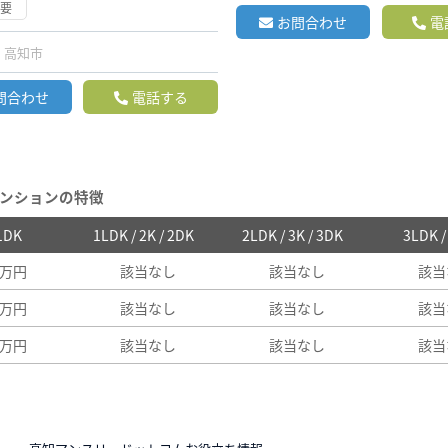
不要
お問合わせ
電
高知市
問合わせ
電話する
ンションの特徴
 1DK
1LDK / 2K / 2DK
2LDK / 3K / 3DK
3LDK 
2万円
該当なし
該当なし
該当
8万円
該当なし
該当なし
該当
8万円
該当なし
該当なし
該当
N