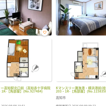
お気
に入
り登
録
リー高知駅北口前（高知赤十字病院
Kマンスリー灘漁港・横浜港前(
・1K-【角部屋】(No.927484)
203・1R-【角部屋】(No.1158358
高知市
26/08/09 10:51
情報更新日 2026/08/09 09:22