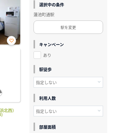
選択中の条件
蓮池町通駅
駅を変更
キャンペーン
お気
に入
あり
り登
録
駅徒歩
利用人数
桂浜北西）
)
部屋面積