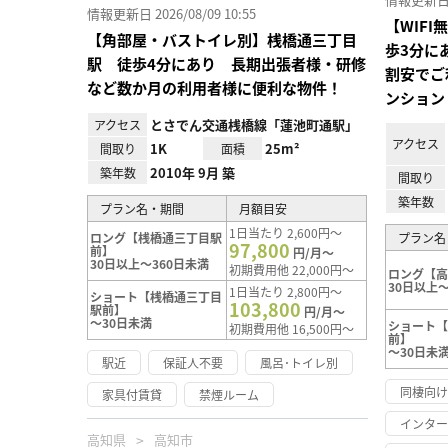
情報更新日 2026/08/09 10:55
【WIF
【角部屋・バストイレ別】桟橋通三丁目
歩3分に
駅 徒歩4分にあり 長期出張者様・研修
割安でご
など数か月の利用者様に便利な物件！
ンション
とさでん交通桟橋線「蓮池町通駅」
アクセス
アクセス
1K
25m²
間取り
面積
2010年 9月 築
築年数
間取り
築年数
プラン名・期間
月額目安
1日当たり 2,600円～
ロング【桟橋通三丁目駅
プラン名
97,800
前】
円/月～
30日以上～360日未満
初期費用他 22,000円～
ロング【
30日以上～
1日当たり 2,800円～
ショート【桟橋通三丁目
103,800
駅前】
円/月～
～30日未満
ショート
初期費用他 16,500円～
前】
～30日未
駅近
保証人不要
風呂･トイレ別
同棲向
家具付賃貸
禁煙ルーム
インタ
高知県
高知市