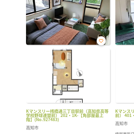
お気
に入
り登
録
Kマンスリー桟橋通三丁目駅前（高知県高等
Kマンス
学校野球連盟前） 202・1K-【角部屋最上
前） 401
階】(No.927483)
高知市
高知市
情報更新日 20