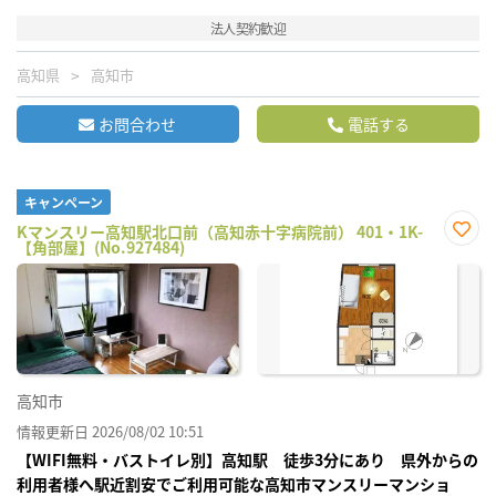
法人契約歓迎
高知県
高知市
お問合わせ
電話する
キャンペーン
Kマンスリー高知駅北口前（高知赤十字病院前） 401・1K-
【角部屋】(No.927484)
お気
に入
り登
録
高知市
情報更新日 2026/08/02 10:51
【WIFI無料・バストイレ別】高知駅 徒歩3分にあり 県外からの
利用者様へ駅近割安でご利用可能な高知市マンスリーマンショ