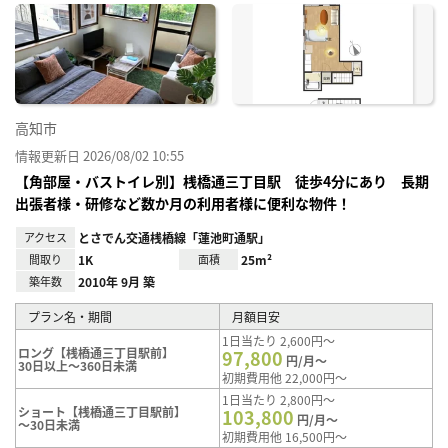
に入
り登
録
高知市
情報更新日 2026/08/02 10:55
【角部屋・バストイレ別】桟橋通三丁目駅 徒歩4分にあり 長期
出張者様・研修など数か月の利用者様に便利な物件！
アクセス
とさでん交通桟橋線「蓮池町通駅」
間取り
1K
面積
25m²
築年数
2010年 9月 築
プラン名・期間
月額目安
1日当たり 2,600円～
ロング【桟橋通三丁目駅前】
97,800
円/月～
30日以上～360日未満
初期費用他 22,000円～
1日当たり 2,800円～
ショート【桟橋通三丁目駅前】
103,800
円/月～
～30日未満
初期費用他 16,500円～