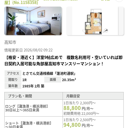
屋】(No.1158358)
お気
に入
り登
録
高知市
情報更新日 2026/08/02 09:22
【格安・港近く】洋室9帖広めで 複数名利用可・空いていれば即
日契約入居可能な角部屋高知市マンスリーマンション！
アクセス
とさでん交通桟橋線「蓮池町通駅」
間取り
1R
面積
20.35m²
築年数
1985年 2月 築
プラン名・期間
月額目安
1日当たり 2,300円～
ロング【灘漁港・横浜港前】
88,800
円/月～
30日以上～365日未満
初期費用他 22,000円～
1日当たり 2,500円～
ショート【灘漁港・横浜港前】
94,800
円/月～
～30日未満