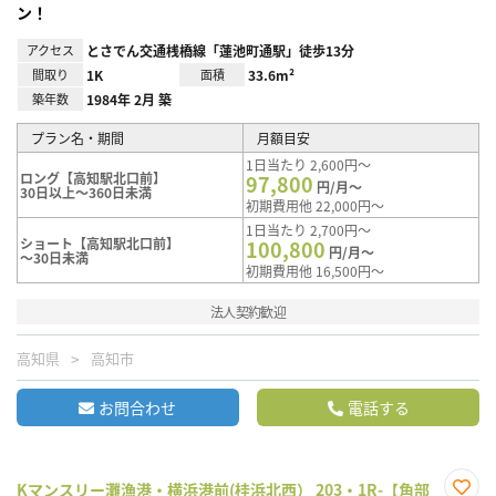
ン！
アクセス
とさでん交通桟橋線「蓮池町通駅」徒歩13分
間取り
1K
面積
33.6m²
築年数
1984年 2月 築
プラン名・期間
月額目安
1日当たり 2,600円～
ロング【高知駅北口前】
97,800
円/月～
30日以上～360日未満
初期費用他 22,000円～
1日当たり 2,700円～
ショート【高知駅北口前】
100,800
円/月～
～30日未満
初期費用他 16,500円～
法人契約歓迎
高知県
高知市
お問合わせ
電話する
Kマンスリー灘漁港・横浜港前(桂浜北西） 203・1R-【角部