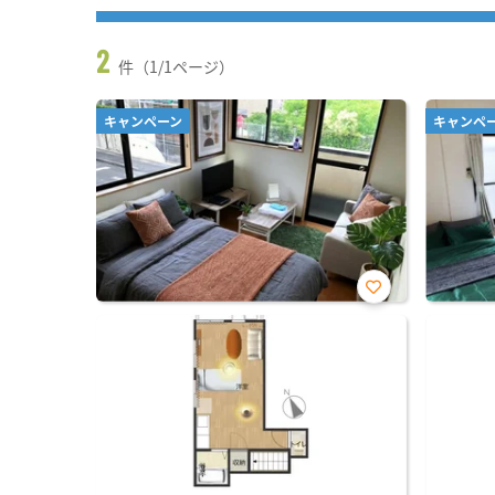
2
件（1/1ページ）
キャンペーン
キャンペ
お気
に入
り登
録