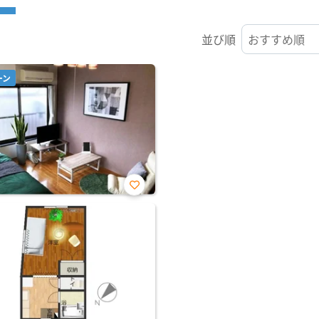
並び順
ーン
お気
に入
り登
録