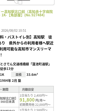
リー高知駅北口前（高知赤十字病院
・1K-【角部屋】(No.927484)
26/08/02 10:51
I無料・バストイレ別】高知駅 徒
あり 県外からの利用者様へ駅近
利用可能な高知市マンスリーマ
！
とさでん交通桟橋線「蓮池町通駅」
徒歩13分
1K
33.6m²
面積
1984年 2月 築
・期間
月額目安
1日当たり 2,400円～
高知駅北口前】
91,800
円/月～
360日未満
初期費用他 22,000円～
1日当たり 2,500円～