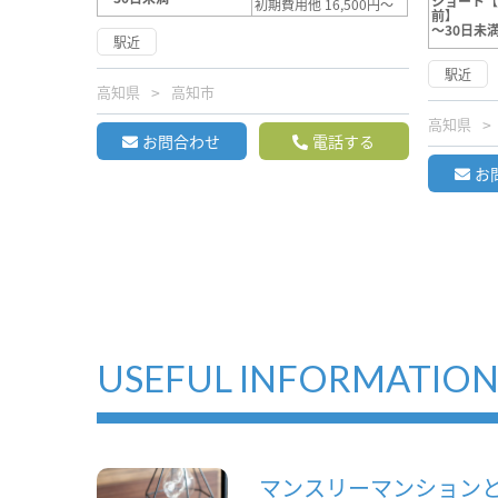
ショート
初期費用他 16,500円～
前】
～30日未
駅近
駅近
高知県
高知市
高知県
お問合わせ
電話する
お
USEFUL INFORMATIO
マンスリーマンション