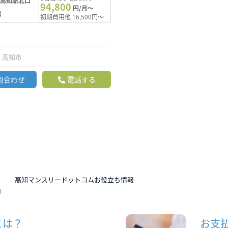
【高知駅北口
94,800
円/月～
満
初期費用他 16,500円～
高知市
問合わせ
電話する
N
高知マンスリードットコムお役立ち情報
とは？
お支