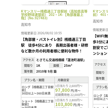
Kマンスリー桟橋通三丁目駅前（高知県高等
Kマンス
学校野球連盟前） 202・1K-【角部屋最上
前） 401
階】(No.927483)
高知市
高知市
情報更新日 20
情報更新日 2026/08/02 10:55
【WIF
【角部屋・バストイレ別】桟橋通三丁目
歩3分に
駅 徒歩4分にあり 長期出張者様・研修
割安でご
など数か月の利用者様に便利な物件！
ンション
とさでん交通桟橋線「蓮池町通駅」
アクセス
アクセス
1K
25m²
間取り
面積
2010年 9月 築
築年数
間取り
築年数
プラン名・期間
月額目安
1日当たり 2,600円～
ロング【桟橋通三丁目駅
プラン名
97,800
前】
円/月～
30日以上～360日未満
初期費用他 22,000円～
ロング【
30日以上～
1日当たり 2,800円～
ショート【桟橋通三丁目
103,800
駅前】
円/月～
～30日未満