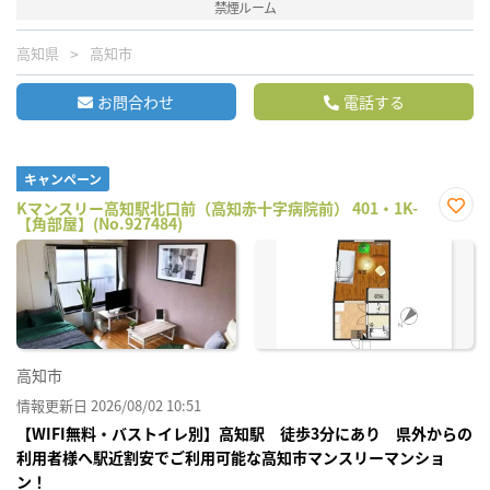
禁煙ルーム
高知県
高知市
お問合わせ
電話する
キャンペーン
Kマンスリー高知駅北口前（高知赤十字病院前） 401・1K-
【角部屋】(No.927484)
お気
に入
り登
録
高知市
情報更新日 2026/08/02 10:51
【WIFI無料・バストイレ別】高知駅 徒歩3分にあり 県外からの
利用者様へ駅近割安でご利用可能な高知市マンスリーマンショ
ン！