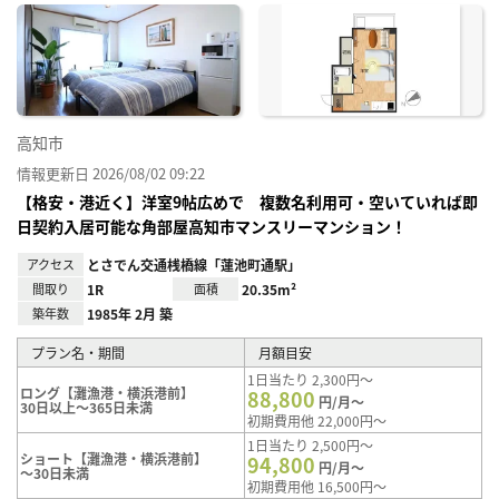
に入
り登
録
高知市
情報更新日 2026/08/02 09:22
【格安・港近く】洋室9帖広めで 複数名利用可・空いていれば即
日契約入居可能な角部屋高知市マンスリーマンション！
アクセス
とさでん交通桟橋線「蓮池町通駅」
間取り
1R
面積
20.35m²
築年数
1985年 2月 築
プラン名・期間
月額目安
1日当たり 2,300円～
ロング【灘漁港・横浜港前】
88,800
円/月～
30日以上～365日未満
初期費用他 22,000円～
1日当たり 2,500円～
ショート【灘漁港・横浜港前】
94,800
円/月～
～30日未満
初期費用他 16,500円～