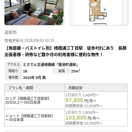
り登
録
高知市
情報更新日 2026/08/02 10:55
【角部屋・バストイレ別】桟橋通三丁目駅 徒歩4分にあり 長期
出張者様・研修など数か月の利用者様に便利な物件！
アクセス
とさでん交通桟橋線「蓮池町通駅」
間取り
1K
面積
25m²
築年数
2010年 9月 築
プラン名・期間
月額目安
1日当たり 2,600円～
ロング【桟橋通三丁目駅前】
97,800
円/月～
30日以上～360日未満
初期費用他 22,000円～
1日当たり 2,800円～
ショート【桟橋通三丁目駅前】
103,800
円/月～
～30日未満
初期費用他 16,500円～