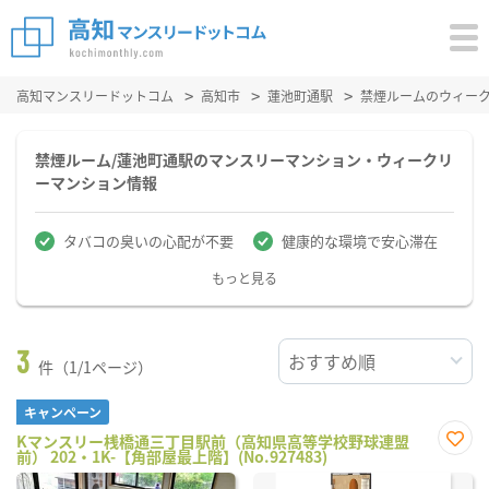
高知マンスリードットコム
高知市
蓮池町通駅
禁煙ルームのウィー
禁煙ルーム/蓮池町通駅のマンスリーマンション・ウィークリ
ーマンション情報
タバコの臭いの心配が不要
健康的な環境で安心滞在
もっと見る
3
件（1/1ページ）
キャンペーン
Kマンスリー桟橋通三丁目駅前（高知県高等学校野球連盟
前） 202・1K-【角部屋最上階】(No.927483)
お気
に入