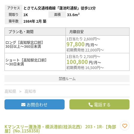
アクセス
とさでん交通桟橋線「蓮池町通駅」徒歩13分
間取り
1K
面積
33.6m²
築年数
1984年 2月 築
プラン名・期間
月額目安
1日当たり 2,600円～
ロング【高知駅北口前】
97,800
円/月～
30日以上～360日未満
初期費用他 22,000円～
1日当たり 2,700円～
ショート【高知駅北口前】
100,800
円/月～
～30日未満
初期費用他 16,500円～
禁煙ルーム
高知県
高知市
お問合わせ
電話する
Kマンスリー灘漁港・横浜港前(桂浜北西） 203・1R-【角部
屋】(No.1158358)
お気