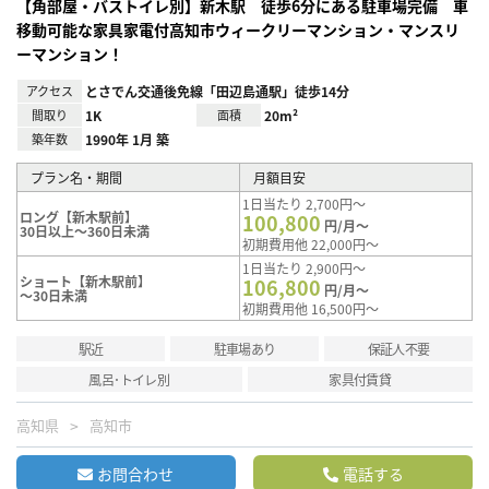
【角部屋・バストイレ別】新木駅 徒歩6分にある駐車場完備 車
移動可能な家具家電付高知市ウィークリーマンション・マンスリ
ーマンション！
アクセス
とさでん交通後免線「田辺島通駅」徒歩14分
間取り
1K
面積
20m²
築年数
1990年 1月 築
プラン名・期間
月額目安
1日当たり 2,700円～
ロング【新木駅前】
100,800
円/月～
30日以上～360日未満
初期費用他 22,000円～
1日当たり 2,900円～
ショート【新木駅前】
106,800
円/月～
～30日未満
初期費用他 16,500円～
駅近
駐車場あり
保証人不要
風呂･トイレ別
家具付賃貸
高知県
高知市
お問合わせ
電話する