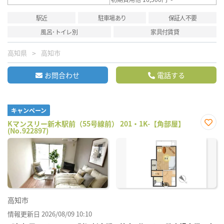
駅近
駐車場あり
保証人不要
風呂･トイレ別
家具付賃貸
高知県
高知市
お問合わせ
電話する
キャンペーン
Kマンスリー新木駅前（55号線前） 201・1K-【角部屋】
(No.922897)
お気
に入
り登
録
高知市
情報更新日 2026/08/09 10:10