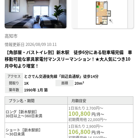
り登
録
高知市
情報更新日 2026/08/09 10:11
【角部屋・バストイレ別】新木駅 徒歩6分にある駐車場完備 車
移動可能な家具家電付マンスリーマンション！★大人気につき10
月中旬より増室！
アクセス
とさでん交通後免線「田辺島通駅」徒歩14分
間取り
1K
面積
20m²
築年数
1990年 1月 築
プラン名・期間
月額目安
1日当たり 2,700円～
ロング【新木駅前】
100,800
円/月～
30日以上～360日未満
初期費用他 22,000円～
1日当たり 2,900円～
ショート【新木駅前】
106,800
円/月～
～30日未満
初期費用他 16,500円～