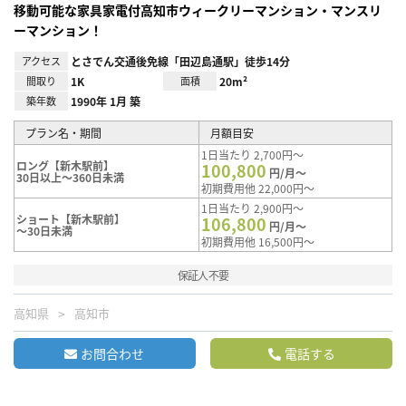
移動可能な家具家電付高知市ウィークリーマンション・マンスリ
ーマンション！
アクセス
とさでん交通後免線「田辺島通駅」徒歩14分
間取り
1K
面積
20m²
築年数
1990年 1月 築
プラン名・期間
月額目安
1日当たり 2,700円～
ロング【新木駅前】
100,800
円/月～
30日以上～360日未満
初期費用他 22,000円～
1日当たり 2,900円～
ショート【新木駅前】
106,800
円/月～
～30日未満
初期費用他 16,500円～
保証人不要
高知県
高知市
お問合わせ
電話する