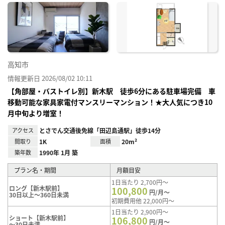
に入
り登
録
高知市
情報更新日 2026/08/02 10:11
【角部屋・バストイレ別】新木駅 徒歩6分にある駐車場完備 車
移動可能な家具家電付マンスリーマンション！★大人気につき10
月中旬より増室！
アクセス
とさでん交通後免線「田辺島通駅」徒歩14分
間取り
1K
面積
20m²
築年数
1990年 1月 築
プラン名・期間
月額目安
1日当たり 2,700円～
ロング【新木駅前】
100,800
円/月～
30日以上～360日未満
初期費用他 22,000円～
1日当たり 2,900円～
ショート【新木駅前】
106,800
円/月～
～30日未満