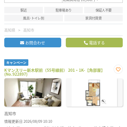
駅近
駐車場あり
保証人不要
風呂･トイレ別
家具付賃貸
高知県
高知市
お問合わせ
電話する
キャンペーン
Kマンスリー新木駅前（55号線前） 201・1K-【角部屋】
(No.922897)
お気
に入
り登
録
高知市
情報更新日 2026/08/09 10:10