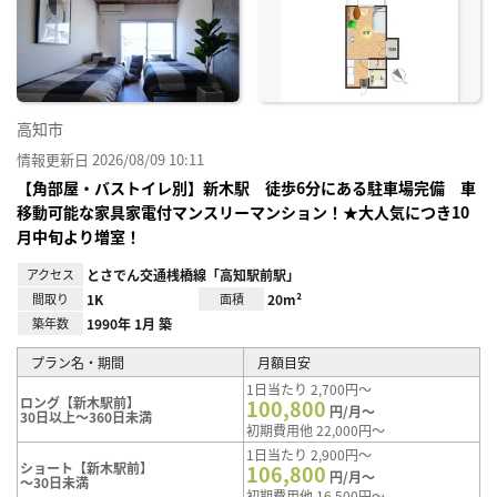
り登
録
高知市
情報更新日 2026/08/09 10:11
【角部屋・バストイレ別】新木駅 徒歩6分にある駐車場完備 車
移動可能な家具家電付マンスリーマンション！★大人気につき10
月中旬より増室！
アクセス
とさでん交通桟橋線「高知駅前駅」
間取り
1K
面積
20m²
築年数
1990年 1月 築
プラン名・期間
月額目安
1日当たり 2,700円～
ロング【新木駅前】
100,800
円/月～
30日以上～360日未満
初期費用他 22,000円～
1日当たり 2,900円～
ショート【新木駅前】
106,800
円/月～
～30日未満
初期費用他 16,500円～