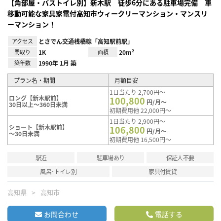
【角部屋・バストイレ別】新木駅 徒歩6分にある駐車場完備 車
移動可能な家具家電付高知市ウィークリーマンション・マンスリ
ーマンション！
アクセス
とさでん交通桟橋線「高知駅前駅」
間取り
1K
面積
20m²
築年数
1990年 1月 築
プラン名・期間
月額目安
1日当たり 2,700円～
ロング【新木駅前】
100,800
円/月～
30日以上～360日未満
初期費用他 22,000円～
1日当たり 2,900円～
ショート【新木駅前】
106,800
円/月～
～30日未満
初期費用他 16,500円～
駅近
駐車場あり
保証人不要
風呂･トイレ別
家具付賃貸
高知県
高知市
お問合わせ
電話する