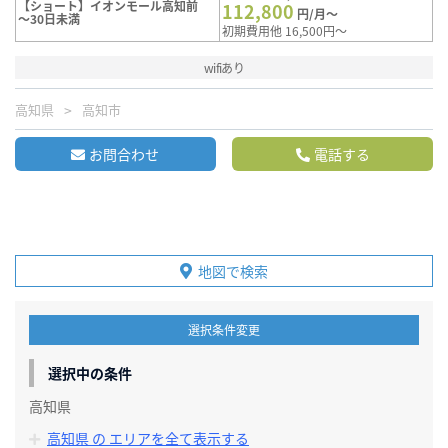
【ショート】イオンモール高知前
112,800
円/月～
～30日未満
初期費用他 16,500円～
wifiあり
高知県
高知市
お問合わせ
電話する
地図で検索
選択条件変更
選択中の条件
高知県
高知県 の エリアを全て表示する