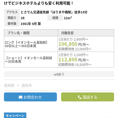
けでビジネスホテルよりも安く利用可能！
アクセス
とさでん交通後免線「はりまや橋駅」徒歩14分
間取り
1R
面積
22m²
築年数
1981年 9月 築
プラン名・期間
月額目安
1日当たり 2,900円～
ロング【イオンモール高知前】
106,800
円/月～
30日以上～365日未満
初期費用他 22,000円～
1日当たり 3,100円～
【ショート】イオンモール高知前
112,800
円/月～
～30日未満
初期費用他 16,500円～
wifiあり
高知県
高知市
お問合わせ
電話する
キャンペーン