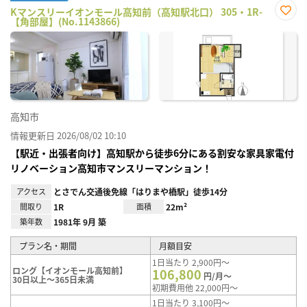
Kマンスリーイオンモール高知前（高知駅北口） 305・1R-
【角部屋】(No.1143866)
お気
に入
り登
録
高知市
情報更新日 2026/08/02 10:10
【駅近・出張者向け】高知駅から徒歩6分にある割安な家具家電付
リノベーション高知市マンスリーマンション！
アクセス
とさでん交通後免線「はりまや橋駅」徒歩14分
間取り
1R
面積
22m²
築年数
1981年 9月 築
プラン名・期間
月額目安
1日当たり 2,900円～
ロング【イオンモール高知前】
106,800
円/月～
30日以上～365日未満
初期費用他 22,000円～
1日当たり 3,100円～