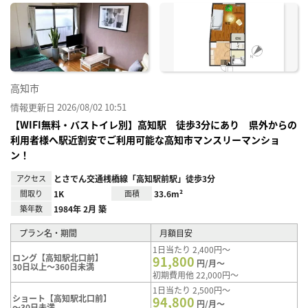
に入
り登
録
高知市
情報更新日 2026/08/02 10:51
【WIFI無料・バストイレ別】高知駅 徒歩3分にあり 県外からの
利用者様へ駅近割安でご利用可能な高知市マンスリーマンショ
ン！
アクセス
とさでん交通桟橋線「高知駅前駅」徒歩3分
間取り
1K
面積
33.6m²
築年数
1984年 2月 築
プラン名・期間
月額目安
1日当たり 2,400円～
ロング【高知駅北口前】
91,800
円/月～
30日以上～360日未満
初期費用他 22,000円～
1日当たり 2,500円～
ショート【高知駅北口前】
94,800
円/月～
～30日未満