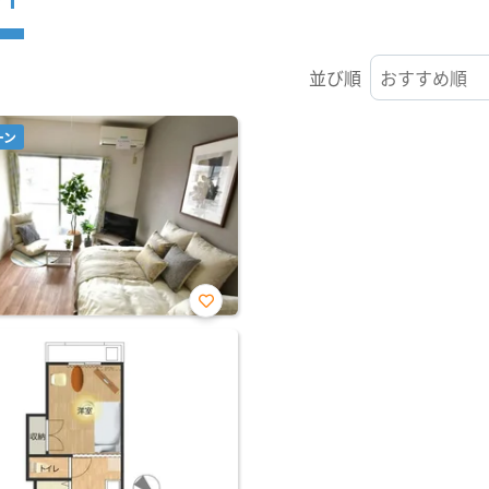
並び順
ーン
お気
に入
り登
録