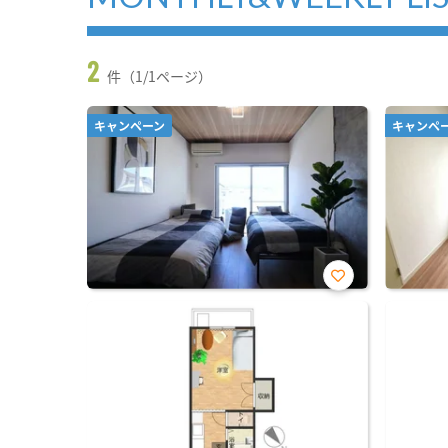
2
件（1/1ページ）
キャンペーン
キャンペ
お気
に入
り登
録