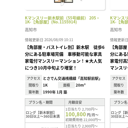
Kマンスリー新木駅前（55号線前） 205・
Kマンスリ
1K-【角部屋】(No.1155914)
1K-【角部
高知市
高知市
情報更新日 2026/08/09 10:11
情報更新日 20
【角部屋・バストイレ別】新木駅 徒歩6
【角部屋
分にある駐車場完備 車移動可能な家具
分にある
家電付マンスリーマンション！★大人気
家電付高
につき10月中旬より増室！
マンスリ
とさでん交通桟橋線「高知駅前駅」
アクセス
アクセス
1K
20m²
間取り
面積
間取り
1990年 1月 築
築年数
築年数
プラン名・期間
月額目安
プラン名
1日当たり 2,700円～
ロング【新木駅前】
ロング【
100,800
円/月～
30日以上～360日未満
30日以上～
初期費用他 22,000円～
1日当たり 2,900円～