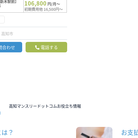
【新木駅前】
106,800
円/月～
満
初期費用他 16,500円～
く
高知市
問合わせ
電話する
N
高知マンスリードットコムお役立ち情報
とは？
お支