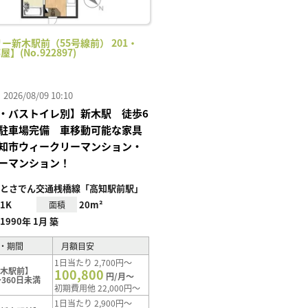
ー新木駅前（55号線前） 201・
屋】(No.922897)
26/08/09 10:10
・バストイレ別】新木駅 徒歩6
駐車場完備 車移動可能な家具
知市ウィークリーマンション・
ーマンション！
とさでん交通桟橋線「高知駅前駅」
1K
20m²
面積
1990年 1月 築
・期間
月額目安
1日当たり 2,700円～
新木駅前】
100,800
円/月～
360日未満
初期費用他 22,000円～
1日当たり 2,900円～