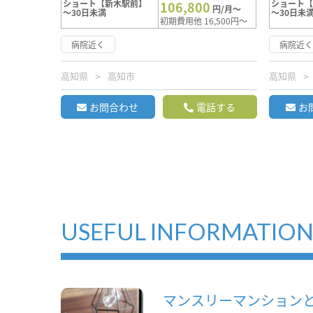
ショート【新木駅前】
ショート
106,800
円/月～
～30日未満
～30日未
初期費用他 16,500円～
病院近く
病院近
高知県
高知市
高知県
お問合わせ
電話する
お
USEFUL INFORMATIO
マンスリーマンション