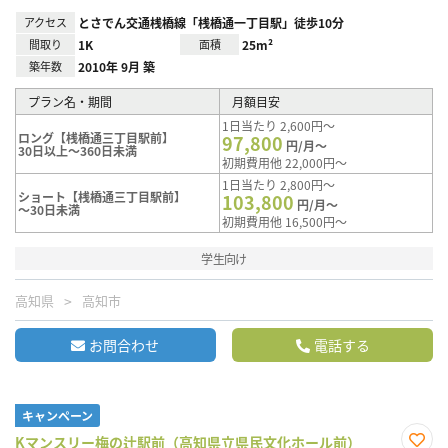
アクセス
とさでん交通桟橋線「桟橋通一丁目駅」徒歩10分
間取り
1K
面積
25m²
築年数
2010年 9月 築
プラン名・期間
月額目安
1日当たり 2,600円～
ロング【桟橋通三丁目駅前】
97,800
円/月～
30日以上～360日未満
初期費用他 22,000円～
1日当たり 2,800円～
ショート【桟橋通三丁目駅前】
103,800
円/月～
～30日未満
初期費用他 16,500円～
学生向け
高知県
高知市
お問合わせ
電話する
キャンペーン
Kマンスリー梅の辻駅前（高知県立県民文化ホール前）