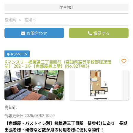
学生向け
高知県
高知市
お問合わせ
電話する
キャンペーン
Kマンスリー桟橋通三丁目駅前（高知県高等学校野球連盟
前） 202・1K-【角部屋最上階】(No.927483)
お気
に入
り登
録
高知市
情報更新日 2026/08/02 10:55
【角部屋・バストイレ別】桟橋通三丁目駅 徒歩4分にあり 長期
出張者様・研修など数か月の利用者様に便利な物件！