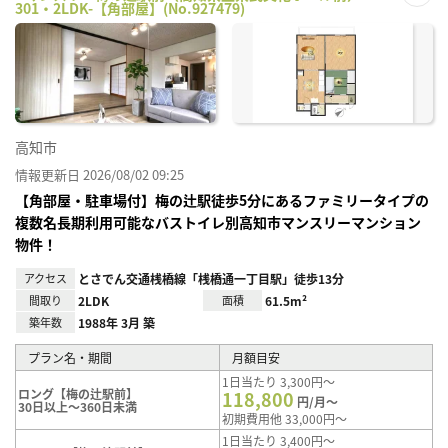
301・2LDK-【角部屋】(No.927479)
お気
に入
り登
録
高知市
情報更新日 2026/08/02 09:25
【角部屋・駐車場付】梅の辻駅徒歩5分にあるファミリータイプの
複数名長期利用可能なバストイレ別高知市マンスリーマンション
物件！
アクセス
とさでん交通桟橋線「桟橋通一丁目駅」徒歩13分
間取り
2LDK
面積
61.5m²
築年数
1988年 3月 築
プラン名・期間
月額目安
1日当たり 3,300円～
ロング【梅の辻駅前】
118,800
円/月～
30日以上～360日未満
初期費用他 33,000円～
1日当たり 3,400円～