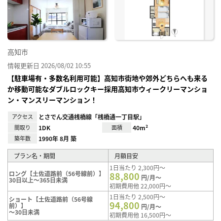
り登
録
高知市
情報更新日 2026/08/02 10:55
【駐車場有・多数名利用可能】高知市街地や郊外どちらへも来る
か移動可能なダブルロックキー採用高知市ウィークリーマンショ
ン・マンスリーマンション！
アクセス
とさでん交通桟橋線「桟橋通一丁目駅」
間取り
1DK
面積
40m²
築年数
1990年 8月 築
プラン名・期間
月額目安
1日当たり 2,300円～
ロング【土佐道路前（56号線前）】
88,800
円/月～
30日以上～365日未満
初期費用他 22,000円～
1日当たり 2,500円～
ショート【土佐道路前（56号線
94,800
前）】
円/月～
～30日未満
初期費用他 16,500円～