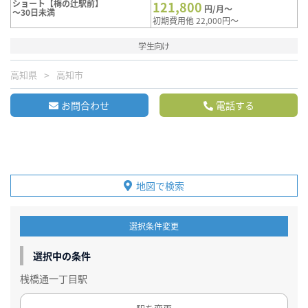
ショート【梅の辻駅前】
121,800
円/月～
～30日未満
初期費用他 22,000円～
学生向け
高知県
高知市
お問合わせ
電話する
地図で検索
選択条件変更
選択中の条件
桟橋通一丁目駅