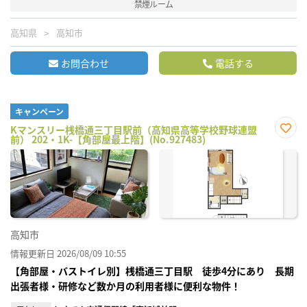
禁煙ルーム
高知県
高知市
お問合わせ
電話する
キャンペーン
Kマンスリー桟橋通三丁目駅前（高知県高等学校野球連盟
前） 202・1K-【角部屋最上階】(No.927483)
お気
に入
り登
録
高知市
情報更新日 2026/08/09 10:55
【角部屋・バストイレ別】桟橋通三丁目駅 徒歩4分にあり 長期
出張者様・研修など数か月の利用者様に便利な物件！