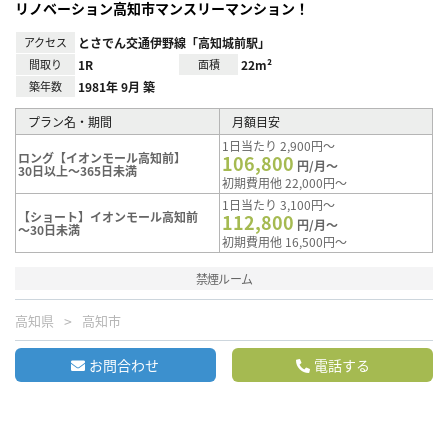
リノベーション高知市マンスリーマンション！
アクセス
とさでん交通伊野線「高知城前駅」
間取り
1R
面積
22m²
築年数
1981年 9月 築
プラン名・期間
月額目安
1日当たり 2,900円～
ロング【イオンモール高知前】
106,800
円/月～
30日以上～365日未満
初期費用他 22,000円～
1日当たり 3,100円～
【ショート】イオンモール高知前
112,800
円/月～
～30日未満
初期費用他 16,500円～
禁煙ルーム
高知県
高知市
お問合わせ
電話する