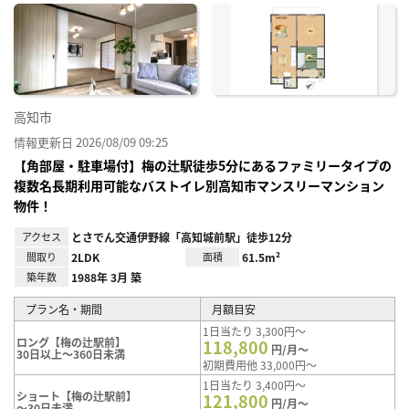
に入
り登
録
高知市
情報更新日 2026/08/09 09:25
【角部屋・駐車場付】梅の辻駅徒歩5分にあるファミリータイプの
複数名長期利用可能なバストイレ別高知市マンスリーマンション
物件！
アクセス
とさでん交通伊野線「高知城前駅」徒歩12分
間取り
2LDK
面積
61.5m²
築年数
1988年 3月 築
プラン名・期間
月額目安
1日当たり 3,300円～
ロング【梅の辻駅前】
118,800
円/月～
30日以上～360日未満
初期費用他 33,000円～
1日当たり 3,400円～
ショート【梅の辻駅前】
121,800
円/月～
～30日未満