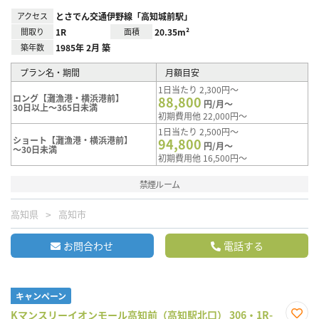
アクセス
とさでん交通伊野線「高知城前駅」
間取り
1R
面積
20.35m²
築年数
1985年 2月 築
プラン名・期間
月額目安
1日当たり 2,300円～
ロング【灘漁港・横浜港前】
88,800
円/月～
30日以上～365日未満
初期費用他 22,000円～
1日当たり 2,500円～
ショート【灘漁港・横浜港前】
94,800
円/月～
～30日未満
初期費用他 16,500円～
禁煙ルーム
高知県
高知市
お問合わせ
電話する
キャンペーン
Kマンスリーイオンモール高知前（高知駅北口） 306・1R-