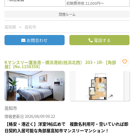
初期費用他 22,000円～
禁煙ルーム
高知県
高知市
お問合わせ
電話する
Kマンスリー灘漁港・横浜港前(桂浜北西） 203・1R-【角部
屋】(No.1158358)
お気
に入
り登
録
高知市
情報更新日 2026/08/09 09:22
【格安・港近く】洋室9帖広めで 複数名利用可・空いていれば即
日契約入居可能な角部屋高知市マンスリーマンション！