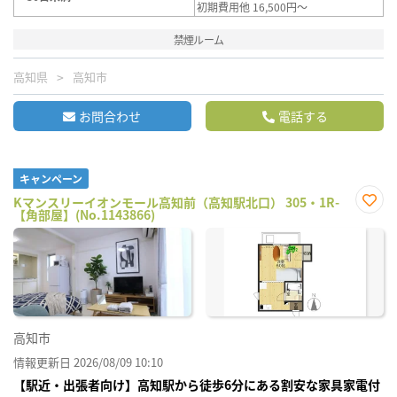
初期費用他 16,500円～
禁煙ルーム
高知県
高知市
お問合わせ
電話する
キャンペーン
Kマンスリーイオンモール高知前（高知駅北口） 305・1R-
【角部屋】(No.1143866)
お気
に入
り登
録
高知市
情報更新日 2026/08/09 10:10
【駅近・出張者向け】高知駅から徒歩6分にある割安な家具家電付