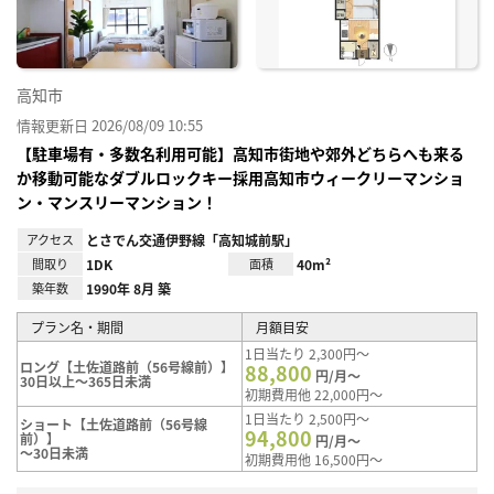
高知市
情報更新日 2026/08/09 10:55
【駐車場有・多数名利用可能】高知市街地や郊外どちらへも来る
か移動可能なダブルロックキー採用高知市ウィークリーマンショ
ン・マンスリーマンション！
アクセス
とさでん交通伊野線「高知城前駅」
間取り
1DK
面積
40m²
築年数
1990年 8月 築
プラン名・期間
月額目安
1日当たり 2,300円～
ロング【土佐道路前（56号線前）】
88,800
円/月～
30日以上～365日未満
初期費用他 22,000円～
1日当たり 2,500円～
ショート【土佐道路前（56号線
94,800
前）】
円/月～
～30日未満
初期費用他 16,500円～