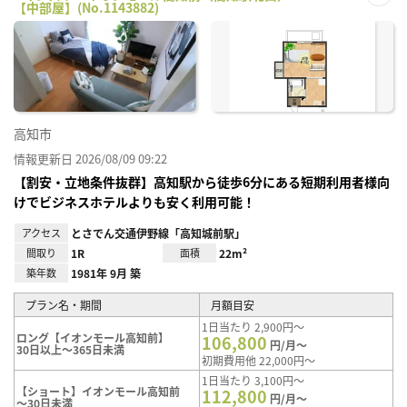
【中部屋】(No.1143882)
お気
に入
り登
録
高知市
情報更新日 2026/08/09 09:22
【割安・立地条件抜群】高知駅から徒歩6分にある短期利用者様向
けでビジネスホテルよりも安く利用可能！
アクセス
とさでん交通伊野線「高知城前駅」
間取り
1R
面積
22m²
築年数
1981年 9月 築
プラン名・期間
月額目安
1日当たり 2,900円～
ロング【イオンモール高知前】
106,800
円/月～
30日以上～365日未満
初期費用他 22,000円～
1日当たり 3,100円～
【ショート】イオンモール高知前
112,800
円/月～
～30日未満