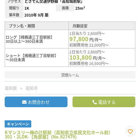
アクセス
とさでん交通伊野線「高知城前駅」
間取り
1K
面積
25m²
築年数
2010年 9月 築
プラン名・期間
月額目安
1日当たり 2,600円～
ロング【桟橋通三丁目駅前】
97,800
円/月～
30日以上～360日未満
初期費用他 22,000円～
1日当たり 2,800円～
ショート【桟橋通三丁目駅前】
103,800
円/月～
～30日未満
初期費用他 16,500円～
禁煙ルーム
高知県
高知市
お問合わせ
電話する
キャンペーン
Kマンスリー梅の辻駅前（高知県立県民文化ホール前）
301・2LDK-【角部屋】(No.927479)
お気