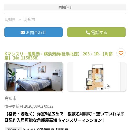
同棲向け
高知県
高知市
お問合わせ
電話する
Kマンスリー灘漁港・横浜港前(桂浜北西） 203・1R-【角部
屋】(No.1158358)
お気
に入
り登
録
高知市
情報更新日 2026/08/02 09:22
【格安・港近く】洋室9帖広めで 複数名利用可・空いていれば即
日契約入居可能な角部屋高知市マンスリーマンション！
アクセス
とさでん交通伊野線「枡形駅」