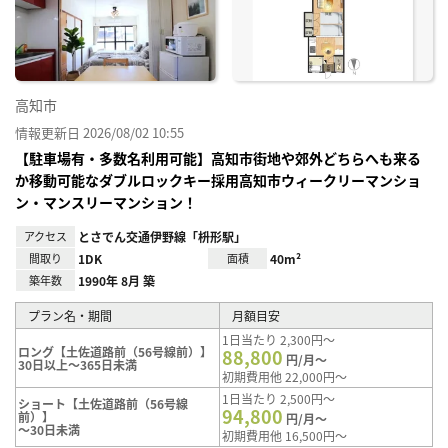
り登
録
高知市
情報更新日 2026/08/02 10:55
【駐車場有・多数名利用可能】高知市街地や郊外どちらへも来る
か移動可能なダブルロックキー採用高知市ウィークリーマンショ
ン・マンスリーマンション！
アクセス
とさでん交通伊野線「枡形駅」
間取り
1DK
面積
40m²
築年数
1990年 8月 築
プラン名・期間
月額目安
1日当たり 2,300円～
ロング【土佐道路前（56号線前）】
88,800
円/月～
30日以上～365日未満
初期費用他 22,000円～
1日当たり 2,500円～
ショート【土佐道路前（56号線
94,800
前）】
円/月～
～30日未満
初期費用他 16,500円～