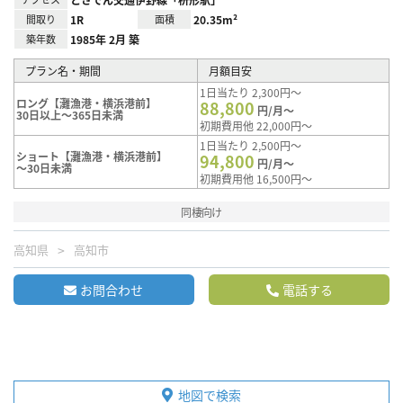
間取り
1R
面積
20.35m²
築年数
1985年 2月 築
プラン名・期間
月額目安
1日当たり 2,300円～
ロング【灘漁港・横浜港前】
88,800
円/月～
30日以上～365日未満
初期費用他 22,000円～
1日当たり 2,500円～
ショート【灘漁港・横浜港前】
94,800
円/月～
～30日未満
初期費用他 16,500円～
同棲向け
高知県
高知市
お問合わせ
電話する
地図で検索