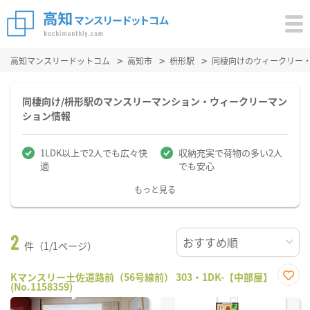
高知マンスリードットコム
高知市
枡形駅
同棲向けのウィークリー
同棲向け/枡形駅のマンスリーマンション・ウィークリーマン
ション情報
1LDK以上で2人でも広々快
収納充実で荷物の多い2人
適
でも安心
もっと見る
2
件（1/1ページ）
Kマンスリー土佐道路前（56号線前） 303・1DK-【中部屋】
(No.1158359)
お気
に入