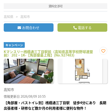
賃料交渉可
高知県
高知市
お問合わせ
電話する
キャンペーン
Kマンスリー桟橋通三丁目駅前（高知県高等学校野球連盟
前） 202・1K-【角部屋最上階】(No.927483)
お気
に入
り登
録
高知市
情報更新日 2026/08/09 10:55
【角部屋・バストイレ別】桟橋通三丁目駅 徒歩4分にあり 長期
出張者様・研修など数か月の利用者様に便利な物件！