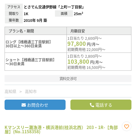
アクセス
とさでん交通伊野線「上町一丁目駅」
間取り
1K
面積
25m²
築年数
2010年 9月 築
プラン名・期間
月額目安
1日当たり 2,600円～
ロング【桟橋通三丁目駅前】
97,800
円/月～
30日以上～360日未満
初期費用他 22,000円～
1日当たり 2,800円～
ショート【桟橋通三丁目駅前】
103,800
円/月～
～30日未満
初期費用他 16,500円～
賃料交渉可
高知県
高知市
お問合わせ
電話する
Kマンスリー灘漁港・横浜港前(桂浜北西） 203・1R-【角部
屋】(No.1158358)
お気