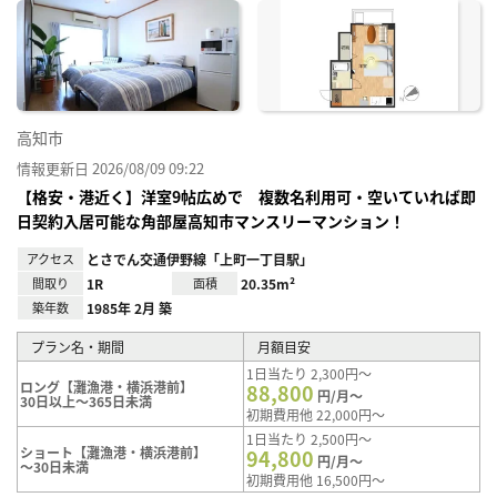
に入
り登
録
高知市
情報更新日 2026/08/09 09:22
【格安・港近く】洋室9帖広めで 複数名利用可・空いていれば即
日契約入居可能な角部屋高知市マンスリーマンション！
アクセス
とさでん交通伊野線「上町一丁目駅」
間取り
1R
面積
20.35m²
築年数
1985年 2月 築
プラン名・期間
月額目安
1日当たり 2,300円～
ロング【灘漁港・横浜港前】
88,800
円/月～
30日以上～365日未満
初期費用他 22,000円～
1日当たり 2,500円～
ショート【灘漁港・横浜港前】
94,800
円/月～
～30日未満
初期費用他 16,500円～