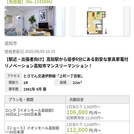
【角部屋】(No.1143866)
お気
に入
り登
録
高知市
情報更新日 2026/08/09 10:10
【駅近・出張者向け】高知駅から徒歩6分にある割安な家具家電付
リノベーション高知市マンスリーマンション！
アクセス
とさでん交通伊野線「上町一丁目駅」
間取り
1R
面積
22m²
築年数
1981年 9月 築
プラン名・期間
月額目安
1日当たり 2,900円～
ロング【イオンモール高知前】
106,800
円/月～
30日以上～365日未満
初期費用他 22,000円～
1日当たり 3,100円～
【ショート】イオンモール高知前
112,800
円/月～
～30日未満