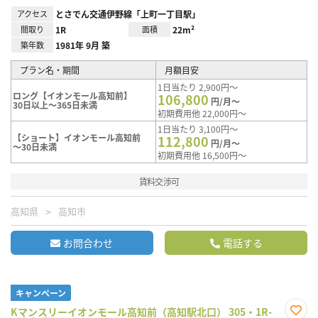
アクセス
とさでん交通伊野線「上町一丁目駅」
間取り
1R
面積
22m²
築年数
1981年 9月 築
プラン名・期間
月額目安
1日当たり 2,900円～
ロング【イオンモール高知前】
106,800
円/月～
30日以上～365日未満
初期費用他 22,000円～
1日当たり 3,100円～
【ショート】イオンモール高知前
112,800
円/月～
～30日未満
初期費用他 16,500円～
賃料交渉可
高知県
高知市
お問合わせ
電話する
キャンペーン
Kマンスリーイオンモール高知前（高知駅北口） 305・1R-