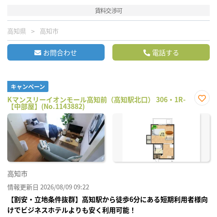
賃料交渉可
高知県
高知市
お問合わせ
電話する
キャンペーン
Kマンスリーイオンモール高知前（高知駅北口） 306・1R-
【中部屋】(No.1143882)
お気
に入
り登
録
高知市
情報更新日 2026/08/09 09:22
【割安・立地条件抜群】高知駅から徒歩6分にある短期利用者様向
けでビジネスホテルよりも安く利用可能！