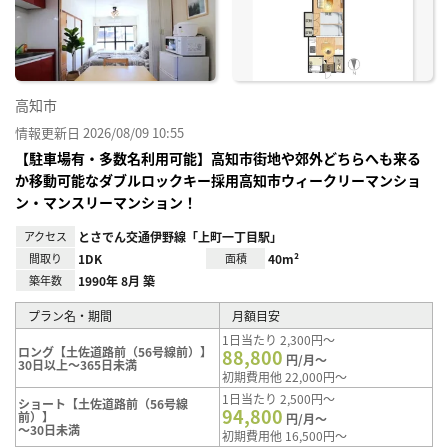
り登
録
高知市
情報更新日 2026/08/09 10:55
【駐車場有・多数名利用可能】高知市街地や郊外どちらへも来る
か移動可能なダブルロックキー採用高知市ウィークリーマンショ
ン・マンスリーマンション！
アクセス
とさでん交通伊野線「上町一丁目駅」
間取り
1DK
面積
40m²
築年数
1990年 8月 築
プラン名・期間
月額目安
1日当たり 2,300円～
ロング【土佐道路前（56号線前）】
88,800
円/月～
30日以上～365日未満
初期費用他 22,000円～
1日当たり 2,500円～
ショート【土佐道路前（56号線
94,800
前）】
円/月～
～30日未満
初期費用他 16,500円～