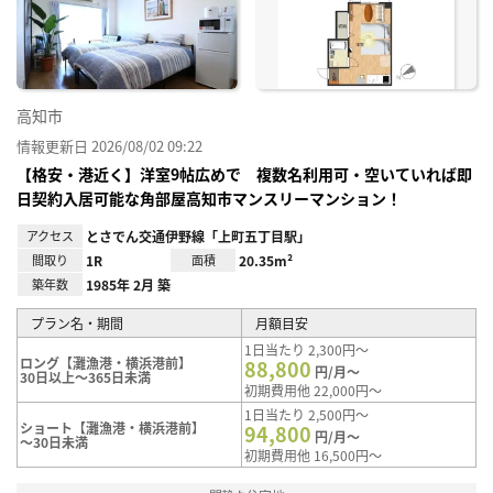
り登
録
高知市
情報更新日 2026/08/02 09:22
【格安・港近く】洋室9帖広めで 複数名利用可・空いていれば即
日契約入居可能な角部屋高知市マンスリーマンション！
アクセス
とさでん交通伊野線「上町五丁目駅」
間取り
1R
面積
20.35m²
築年数
1985年 2月 築
プラン名・期間
月額目安
1日当たり 2,300円～
ロング【灘漁港・横浜港前】
88,800
円/月～
30日以上～365日未満
初期費用他 22,000円～
1日当たり 2,500円～
ショート【灘漁港・横浜港前】
94,800
円/月～
～30日未満
初期費用他 16,500円～