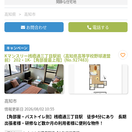
閑静な住宅地
高知県
高知市
お問合わせ
電話する
キャンペーン
Kマンスリー桟橋通三丁目駅前（高知県高等学校野球連盟
前） 202・1K-【角部屋最上階】(No.927483)
お気
に入
り登
録
高知市
情報更新日 2026/08/02 10:55
【角部屋・バストイレ別】桟橋通三丁目駅 徒歩4分にあり 長期
出張者様・研修など数か月の利用者様に便利な物件！