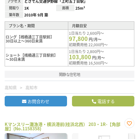
アクセス
とさでん交通伊野線「上町五丁目駅」
間取り
1K
面積
25m²
築年数
2010年 9月 築
プラン名・期間
月額目安
1日当たり 2,600円～
ロング【桟橋通三丁目駅前】
97,800
円/月～
30日以上～360日未満
初期費用他 22,000円～
1日当たり 2,800円～
ショート【桟橋通三丁目駅前】
103,800
円/月～
～30日未満
初期費用他 16,500円～
閑静な住宅地
高知県
高知市
お問合わせ
電話する
Kマンスリー灘漁港・横浜港前(桂浜北西） 203・1R-【角部
屋】(No.1158358)
お気
に入