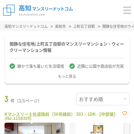
高知マンスリードットコム
高知市
上町五丁目駅
閑静な住宅地のウ
閑静な住宅地/上町五丁目駅のマンスリーマンション・ウィー
クリーマンション情報
静かで落ち着いた生活環境
近隣に公園や商店街が充実
もっと見る
3
件（1/1ページ）
Kマンスリー土佐道路前（56号線前） 303・1DK-【中部屋】
(No.1158359)
お気
に入
り登
録