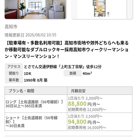
高知市
情報更新日 2026/08/02 10:55
【駐車場有・多数名利用可能】高知市街地や郊外どちらへも来る
か移動可能なダブルロックキー採用高知市ウィークリーマンショ
ン・マンスリーマンション！
アクセス
とさでん交通伊野線「上町五丁目駅」徒歩12分
間取り
1DK
面積
40m²
築年数
1990年 8月 築
プラン名・期間
月額目安
1日当たり 2,300円～
ロング【土佐道路前（56号線前）】
88,800
円/月～
30日以上～365日未満
初期費用他 22,000円～
1日当たり 2,500円～
ショート【土佐道路前（56号線
94,800
前）】
円/月～
～30日未満
初期費用他 16,500円～