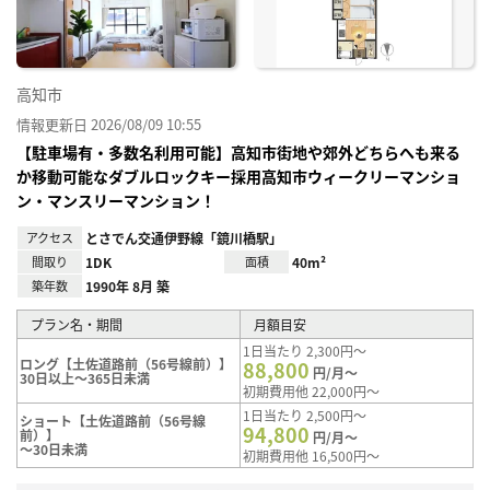
高知市
情報更新日 2026/08/09 10:55
【駐車場有・多数名利用可能】高知市街地や郊外どちらへも来る
か移動可能なダブルロックキー採用高知市ウィークリーマンショ
ン・マンスリーマンション！
アクセス
とさでん交通伊野線「鏡川橋駅」
間取り
1DK
面積
40m²
築年数
1990年 8月 築
プラン名・期間
月額目安
1日当たり 2,300円～
ロング【土佐道路前（56号線前）】
88,800
円/月～
30日以上～365日未満
初期費用他 22,000円～
1日当たり 2,500円～
ショート【土佐道路前（56号線
94,800
前）】
円/月～
～30日未満
初期費用他 16,500円～