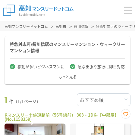
高知マンスリードットコム
高知市
鏡川橋駅
特急対応可のウィーク
特急対応可/鏡川橋駅のマンスリーマンション・ウィークリー
マンション情報
移動が多いビジネスマンに
急な出張や旅行に即日対応
もっと見る
1
件（1/1ページ）
Kマンスリー土佐道路前（56号線前） 303・1DK-【中部屋】
(No.1158359)
お気
に入
り登
録