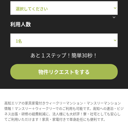
利用人数
あと１ステップ！簡単30秒！
物件リクエストをする
高知エリアの家具家電付きウィークリーマンション・マンスリーマンション
情報！マンスリー＋ウィークリーでのご利用も可能です。高知への連泊・ビジ
ネス出張・研修の経費削減に、法人様にも大好評！寮・社宅としても安心し
てご利用いただけます！家具・家電付きで単身赴任にも便利です。