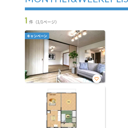
1
件（1/1ページ）
キャンペーン
お気
に入
り登
録