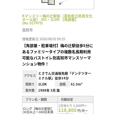
Kマンスリー梅の辻駅前（高知県立県民文化
ホール前） 301・2LDK-【角部屋】
(No.927479)
高知市
情報更新日 2026/08/02 09:25
【角部屋・駐車場付】梅の辻駅徒歩5分に
あるファミリータイプの複数名長期利用
可能なバストイレ別高知市マンスリーマ
ンション物件！
とさでん交通後免線「デンテツター
アクセス
ミナル駅」徒歩14分
2LDK
61.5m²
間取り
面積
1988年 3月 築
築年数
プラン名・期間
月額目安
1日当たり 3,300円～
ロング【梅の辻駅前】
118,800
円/月～
30日以上～360日未満