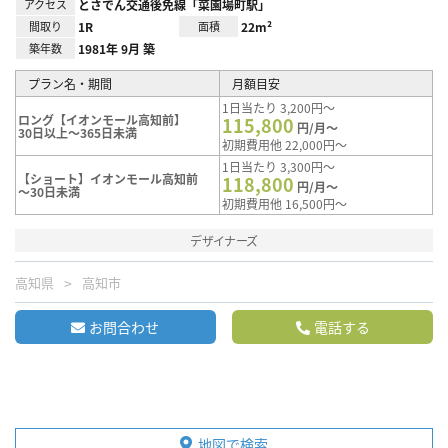
アクセス
とさでん交通後免線「菜園場町駅」
間取り
1R
面積
22m²
築年数
1981年 9月 築
プラン名・期間
月額目安
1日当たり 3,200円～
ロング【イオンモール高知前】
115,800
円/月～
30日以上～365日未満
初期費用他 22,000円～
1日当たり 3,300円～
【ショート】イオンモール高知前
118,800
円/月～
～30日未満
初期費用他 16,500円～
デザイナーズ
高知県
高知市
お問合わせ
電話する
地図で検索