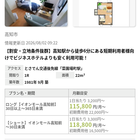
り登
録
高知市
情報更新日 2026/08/02 09:22
【割安・立地条件抜群】高知駅から徒歩6分にある短期利用者様向
けでビジネスホテルよりも安く利用可能！
アクセス
とさでん交通後免線「菜園場町駅」
間取り
1R
面積
22m²
築年数
1981年 9月 築
プラン名・期間
月額目安
1日当たり 3,200円～
ロング【イオンモール高知前】
115,800
円/月～
30日以上～365日未満
初期費用他 22,000円～
1日当たり 3,300円～
【ショート】イオンモール高知前
118,800
円/月～
～30日未満
初期費用他 16,500円～