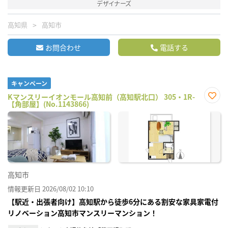
デザイナーズ
高知県
高知市
お問合わせ
電話する
キャンペーン
Kマンスリーイオンモール高知前（高知駅北口） 305・1R-
【角部屋】(No.1143866)
お気
に入
り登
録
高知市
情報更新日 2026/08/02 10:10
【駅近・出張者向け】高知駅から徒歩6分にある割安な家具家電付
リノベーション高知市マンスリーマンション！