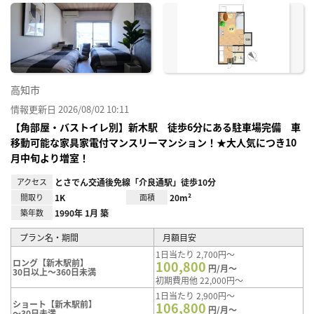
に入
り登
録
高知市
情報更新日 2026/08/02 10:11
【角部屋・バストイレ別】新木駅 徒歩6分にある駐車場完備 車
移動可能な家具家電付マンスリーマンション！★大人気につき10
月中旬より増室！
アクセス
とさでん交通後免線「介良通駅」徒歩10分
間取り
1K
面積
20m²
築年数
1990年 1月 築
プラン名・期間
月額目安
1日当たり 2,700円～
ロング【新木駅前】
100,800
円/月～
30日以上～360日未満
初期費用他 22,000円～
1日当たり 2,900円～
ショート【新木駅前】
106,800
円/月～
～30日未満