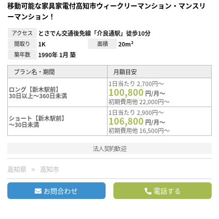
移動可能な家具家電付高知市ウィークリーマンション・マンスリ
ーマンション！
アクセス
とさでん交通後免線「介良通駅」徒歩10分
間取り
1K
面積
20m²
築年数
1990年 1月 築
プラン名・期間
月額目安
1日当たり 2,700円～
ロング【新木駅前】
100,800
円/月～
30日以上～360日未満
初期費用他 22,000円～
1日当たり 2,900円～
ショート【新木駅前】
106,800
円/月～
～30日未満
初期費用他 16,500円～
法人契約歓迎
高知県
高知市
お問合わせ
電話する