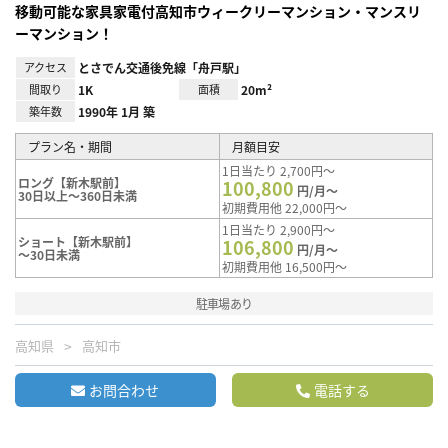
移動可能な家具家電付高知市ウィークリーマンション・マンスリ
ーマンション！
アクセス
とさでん交通後免線「舟戸駅」
間取り
1K
面積
20m²
築年数
1990年 1月 築
プラン名・期間
月額目安
1日当たり 2,700円～
ロング【新木駅前】
100,800
円/月～
30日以上～360日未満
初期費用他 22,000円～
1日当たり 2,900円～
ショート【新木駅前】
106,800
円/月～
～30日未満
初期費用他 16,500円～
駐車場あり
高知県
高知市
お問合わせ
電話する