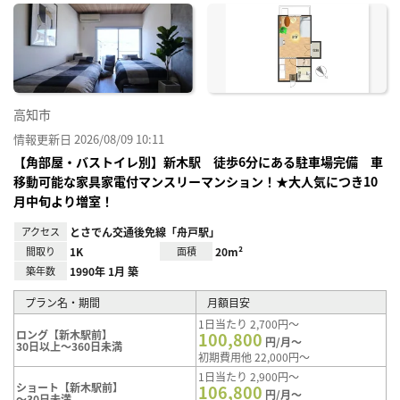
に入
り登
録
高知市
情報更新日 2026/08/09 10:11
【角部屋・バストイレ別】新木駅 徒歩6分にある駐車場完備 車
移動可能な家具家電付マンスリーマンション！★大人気につき10
月中旬より増室！
アクセス
とさでん交通後免線「舟戸駅」
間取り
1K
面積
20m²
築年数
1990年 1月 築
プラン名・期間
月額目安
1日当たり 2,700円～
ロング【新木駅前】
100,800
円/月～
30日以上～360日未満
初期費用他 22,000円～
1日当たり 2,900円～
ショート【新木駅前】
106,800
円/月～
～30日未満