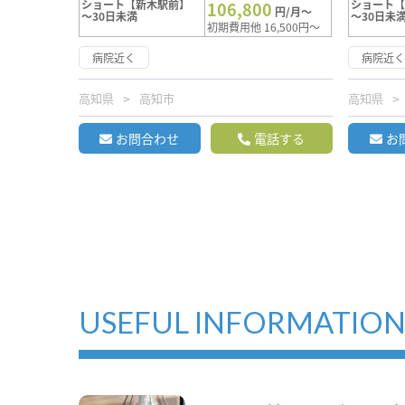
ショート【新木駅前】
ショート
106,800
円/月～
～30日未満
～30日未
初期費用他 16,500円～
病院近く
病院近
高知県
高知市
高知県
お問合わせ
電話する
お
USEFUL INFORMATIO