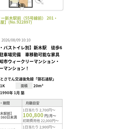
ー新木駅前（55号線前） 201・
屋】(No.922897)
26/08/09 10:10
・バストイレ別】新木駅 徒歩6
駐車場完備 車移動可能な家具
知市ウィークリーマンション・
ーマンション！
とさでん交通後免線「領石通駅」
1K
20m²
面積
1990年 1月 築
・期間
月額目安
1日当たり 2,700円～
新木駅前】
100,800
円/月～
360日未満
初期費用他 22,000円～
1日当たり 2,900円～