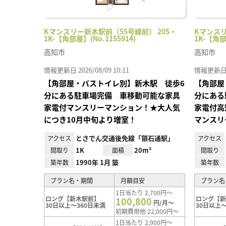
Kマンスリー新木駅前（55号線前） 205・
Kマンスリ
1K-【角部屋】(No.1155914)
1K-【角部
高知市
高知市
情報更新日 2026/08/09 10:11
情報更新日 20
【角部屋・バストイレ別】新木駅 徒歩6
【角部屋
分にある駐車場完備 車移動可能な家具
分にある
家電付マンスリーマンション！★大人気
家電付高
につき10月中旬より増室！
マンスリ
とさでん交通後免線「領石通駅」
アクセス
アクセス
1K
20m²
間取り
面積
間取り
1990年 1月 築
築年数
築年数
プラン名・期間
月額目安
プラン名
1日当たり 2,700円～
ロング【新木駅前】
ロング【
100,800
円/月～
30日以上～360日未満
30日以上～
初期費用他 22,000円～
1日当たり 2,900円～