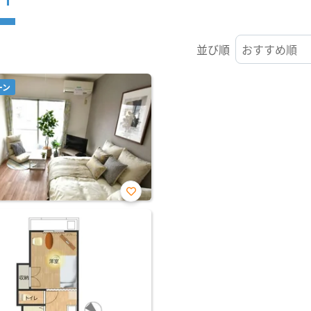
並び順
ーン
お気
に入
り登
録