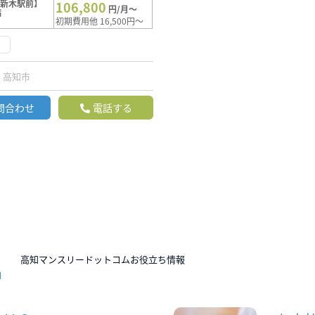
【新木駅前】
106,800
円/月～
満
初期費用他 16,500円～
く
高知市
問合わせ
電話する
N
高知マンスリードットコムお役立ち情報