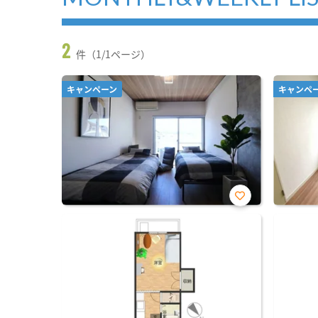
2
件（1/1ページ）
キャンペーン
キャンペ
お気
に入
り登
録