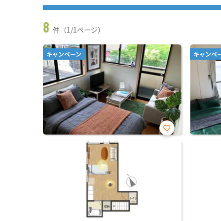
8
件（1/1ページ）
キャンペーン
キャンペ
お気
に入
り登
録