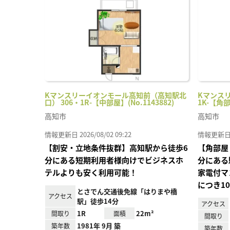
り登
録
Kマンスリーイオンモール高知前（高知駅北
Kマンスリ
口） 306・1R-【中部屋】(No.1143882)
1K-【角部
高知市
高知市
情報更新日 2026/08/02 09:22
情報更新日 20
【割安・立地条件抜群】高知駅から徒歩6
【角部屋
分にある短期利用者様向けでビジネスホ
分にある
テルよりも安く利用可能！
家電付マ
につき1
とさでん交通後免線「はりまや橋
アクセス
駅」徒歩14分
アクセス
1R
22m²
間取り
面積
間取り
1981年 9月 築
築年数
築年数