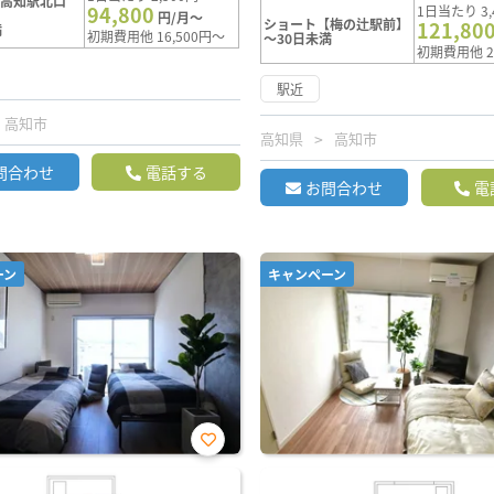
【高知駅北口
94,800
1日当たり 3,
円/月～
ショート【梅の辻駅前】
121,80
満
初期費用他 16,500円～
～30日未満
初期費用他 2
駅近
高知市
高知県
高知市
問合わせ
電話する
お問合わせ
電
ーン
キャンペーン
お気
に入