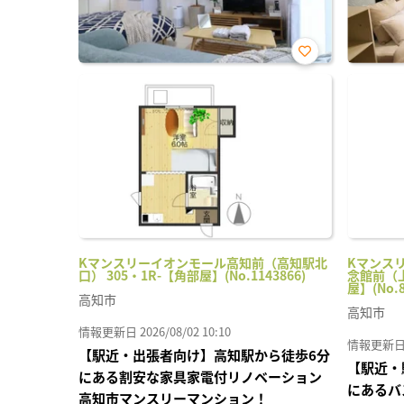
お気
に入
り登
録
Kマンスリーイオンモール高知前（高知駅北
Kマンス
口） 305・1R-【角部屋】(No.1143866)
念館前（上
屋】(No.8
高知市
高知市
情報更新日 2026/08/02 10:10
情報更新日 20
【駅近・出張者向け】高知駅から徒歩6分
【駅近・
にある割安な家具家電付リノベーション
にあるバ
高知市マンスリーマンション！