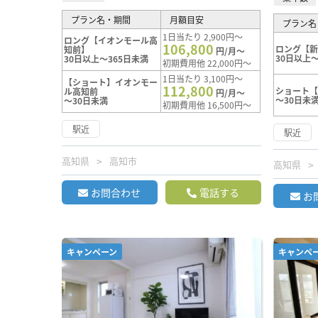
プラン名・期間
月額目安
プラン名
1日当たり 2,900円～
ロング【イオンモール高
106,800
ロング【
知前】
円/月～
30日以上～
30日以上～365日未満
初期費用他 22,000円～
1日当たり 3,100円～
【ショート】イオンモー
112,800
ショート
ル高知前
円/月～
～30日未
～30日未満
初期費用他 16,500円～
駅近
駅近
高知県
高知市
高知県
お問合わせ
電話する
お
キャンペーン
キャンペ