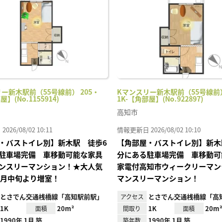
り登
録
ー新木駅前（55号線前） 205・
Kマンスリー新木駅前（55号線前）
屋】(No.1155914)
1K-【角部屋】(No.922897)
高知市
26/08/02 10:11
情報更新日 2026/08/02 10:10
・バストイレ別】新木駅 徒歩6
【角部屋・バストイレ別】新木
駐車場完備 車移動可能な家具
分にある駐車場完備 車移動可
ンスリーマンション！★大人気
家電付高知市ウィークリーマン
0月中旬より増室！
マンスリーマンション！
とさでん交通桟橋線「高知駅前駅」
とさでん交通桟橋線「高
アクセス
1K
20m²
1K
20m
面積
間取り
面積
1990年 1月 築
1990年 1月 築
築年数