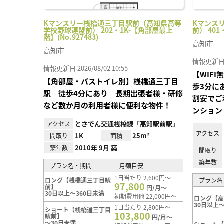
Kマンスリー桟橋通三丁目駅前（高知県高等
Kマンス
学校野球連盟前） 202・1K-【角部屋最上
前） 401
階】(No.927483)
高知市
高知市
情報更新日 20
情報更新日 2026/08/02 10:55
【WIF
【角部屋・バストイレ別】桟橋通三丁目
歩3分に
駅 徒歩4分にあり 長期出張者様・研修
割安でご
など数か月の利用者様に便利な物件！
ンション
とさでん交通桟橋線「高知駅前駅」
アクセス
アクセス
1K
25m²
間取り
面積
2010年 9月 築
築年数
間取り
築年数
プラン名・期間
月額目安
1日当たり 2,600円～
ロング【桟橋通三丁目駅
プラン名
97,800
前】
円/月～
30日以上～360日未満
初期費用他 22,000円～
ロング【
30日以上～
1日当たり 2,800円～
ショート【桟橋通三丁目
103,800
駅前】
円/月～
～30日未満