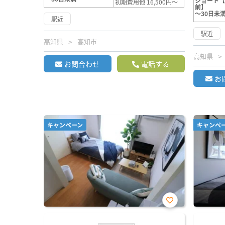
ショート
初期費用他 16,500円～
前】
～30日未
駅近
駅近
高知県
高知市
高知県
お問合わせ
電話する
お
キャンペーン
キャンペ
お気
に入