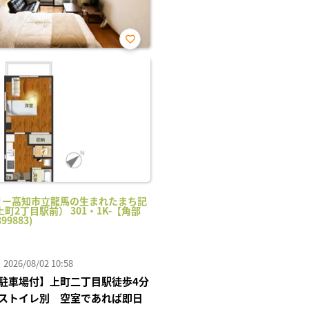
お気
に入
り登
録
リー高知市立龍馬の生まれたまち記
町2丁目駅前） 301・1K-【角部
99883)
26/08/02 10:58
駐車場付】上町二丁目駅徒歩4分
ストイレ別 空室であれば即日