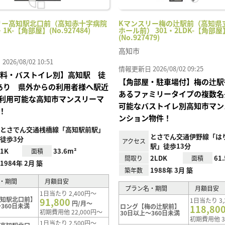
リー高知駅北口前（高知赤十字病院
Kマンスリー梅の辻駅前（高知県
・1K-【角部屋】(No.927484)
ホール前） 301・2LDK-【角部屋
(No.927479)
高知市
26/08/02 10:51
情報更新日 2026/08/02 09:25
I無料・バストイレ別】高知駅 徒
【角部屋・駐車場付】梅の辻駅
あり 県外からの利用者様へ駅近
あるファミリータイプの複数名
利用可能な高知市マンスリーマ
可能なバストイレ別高知市マン
！
ンション物件！
とさでん交通桟橋線「高知駅前駅」
とさでん交通伊野線「は
徒歩3分
アクセス
駅」徒歩13分
1K
33.6m²
面積
2LDK
61
間取り
面積
1984年 2月 築
1988年 3月 築
築年数
・期間
月額目安
プラン名・期間
月額目安
1日当たり 2,400円～
高知駅北口前】
91,800
1日当たり 3,
円/月～
360日未満
ロング【梅の辻駅前】
118,80
初期費用他 22,000円～
30日以上～360日未満
初期費用他 3
1日当たり 2,500円～