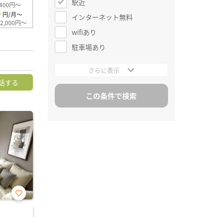
駅近
400円～
0
円/月～
インターネット無料
2,000円～
wifiあり
駐車場あり
さらに表示
話する
お気
に入