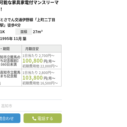
可能な家具家電付マンスリーマ
！
とさでん交通伊野線「上町二丁目
駅」徒歩4分
1K
27m²
面積
1995年 11月 築
・期間
月額目安
1日当たり 2,700円～
高知市立龍馬の
100,800
まち記念館前】
円/月～
360日未満
初期費用他 22,000円～
【高知市立龍馬
1日当たり 2,800円～
たまち記念館
103,800
円/月～
初期費用他 16,500円～
満
高知市
問合わせ
電話する