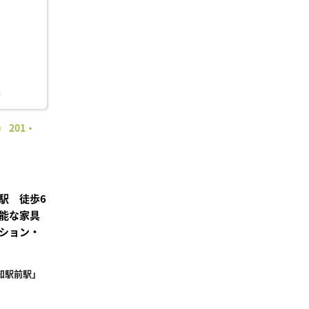
り登
録
 201・
駅 徒歩6
能な家具
ション・
知駅前駅」
²