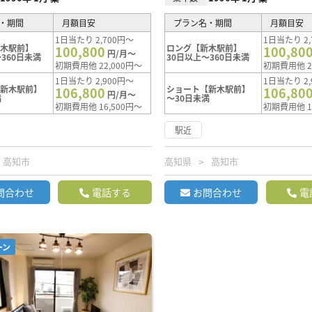
・期間
月額目安
プラン名・期間
月額目安
1日当たり 2,700円～
1日当たり 2,
新木駅前】
ロング【新木駅前】
100,800
100,80
円/月～
360日未満
30日以上～360日未満
初期費用他 22,000円～
初期費用他 2
1日当たり 2,900円～
1日当たり 2,
【新木駅前】
ショート【新木駅前】
106,800
106,80
円/月～
満
～30日未満
初期費用他 16,500円～
初期費用他 1
駅近
高知市
高知県
高知市
問合わせ
電話する
お問合わせ
電
ーン