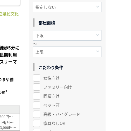
立県民文化
】
部屋面積
～
徒歩5分に
長期利用
スリーマ
こだわり条件
女性向け
りまや橋
ファミリー向け
.5m²
同棲向け
ペット可
高級・ハイグレード
300円～
0
円/月～
家具なしOK
3,000円～