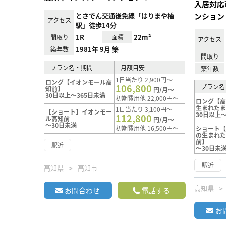
入居対応
とさでん交通後免線「はりまや橋
ンション
アクセス
駅」徒歩14分
1R
22m²
間取り
面積
アクセス
1981年 9月 築
築年数
間取り
プラン名・期間
月額目安
築年数
1日当たり 2,900円～
ロング【イオンモール高
106,800
プラン名
知前】
円/月～
30日以上～365日未満
初期費用他 22,000円～
ロング【
生まれた
1日当たり 3,100円～
【ショート】イオンモー
30日以上～
112,800
ル高知前
円/月～
～30日未満
初期費用他 16,500円～
ショート
の生まれ
前】
駅近
～30日未
駅近
高知県
高知市
高知県
お問合わせ
電話する
お