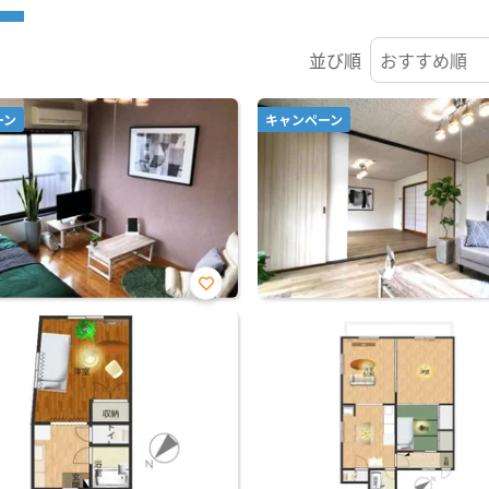
並び順
ーン
キャンペーン
お気
に入
り登
録