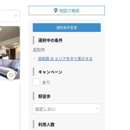
地図で検索
選択条件変更
選択中の条件
高知市
高知県 の エリアを全て表示する
キャンペーン
あり
お気
に入
り登
録
駅徒歩
利用人数