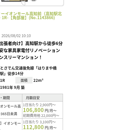
リーイオンモール高知前（高知駅北
・1R-【角部屋】(No.1143866)
26/08/02 10:10
出張者向け】高知駅から徒歩6分
安な家具家電付リノベーション
ンスリーマンション！
とさでん交通後免線「はりまや橋
駅」徒歩14分
1R
22m²
面積
1981年 9月 築
・期間
月額目安
1日当たり 2,900円～
イオンモール高
106,800
円/月～
365日未満
初期費用他 22,000円～
1日当たり 3,100円～
ト】イオンモー
112,800
円/月～