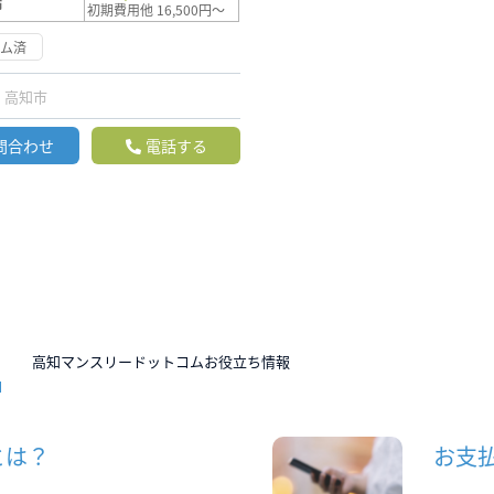
満
初期費用他 16,500円～
ーム済
高知市
問合わせ
電話する
N
高知マンスリードットコムお役立ち情報
とは？
お支