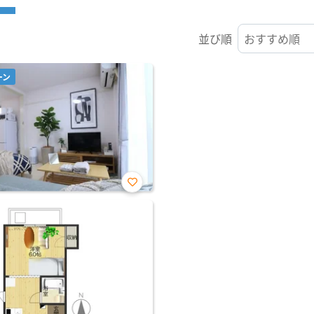
並び順
ーン
お気
に入
り登
録