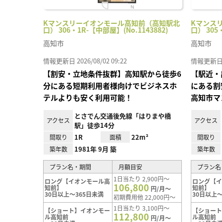
Kマンスリーイオンモール高知前（高知駅北
Kマンス
口） 306・1R-【中部屋】(No.1143882)
口） 305
高知市
高知市
情報更新日 2026/08/02 09:22
情報更新日 20
【割安・立地条件抜群】高知駅から徒歩6
【駅近・
分にある短期利用者様向けでビジネスホ
にある割
テルよりも安く利用可能！
高知市マ
とさでん交通後免線「はりまや橋
アクセス
アクセス
駅」徒歩14分
1R
22m²
間取り
面積
間取り
1981年 9月 築
築年数
築年数
プラン名・期間
月額目安
プラン名
1日当たり 2,900円～
ロング【イオンモール高
ロング【
106,800
知前】
知前】
円/月～
30日以上～365日未満
30日以上～
初期費用他 22,000円～
1日当たり 3,100円～
【ショート】イオンモー
【ショー
112,800
ル高知前
ル高知前
円/月～