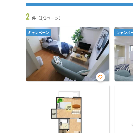
2
件（1/1ページ）
キャンペーン
キャンペ
お気
に入
り登
録