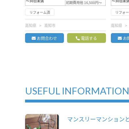
～30日未満
～30日未
初期費用他 16,500円～
リフォーム済
リフォ
高知県
高知市
高知県
お問合わせ
電話する
お
USEFUL INFORMATIO
マンスリーマンション