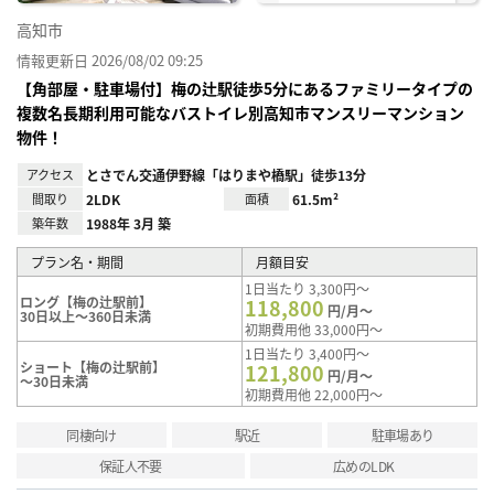
高知市
情報更新日 2026/08/02 09:25
【角部屋・駐車場付】梅の辻駅徒歩5分にあるファミリータイプの
複数名長期利用可能なバストイレ別高知市マンスリーマンション
物件！
アクセス
とさでん交通伊野線「はりまや橋駅」徒歩13分
間取り
2LDK
面積
61.5m²
築年数
1988年 3月 築
プラン名・期間
月額目安
1日当たり 3,300円～
ロング【梅の辻駅前】
118,800
円/月～
30日以上～360日未満
初期費用他 33,000円～
1日当たり 3,400円～
ショート【梅の辻駅前】
121,800
円/月～
～30日未満
初期費用他 22,000円～
同棲向け
駅近
駐車場あり
保証人不要
広めのLDK