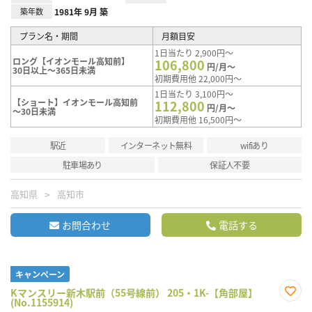
築年数
1981年 9月 築
プラン名・期間
月額目安
1日当たり 2,900円～
ロング【イオンモール高知前】
106,800
円/月～
30日以上～365日未満
初期費用他 22,000円～
1日当たり 3,100円～
【ショート】イオンモール高知前
112,800
円/月～
～30日未満
初期費用他 16,500円～
駅近
インターネット無料
wifiあり
駐車場あり
保証人不要
高知県
高知市
お問合わせ
電話する
キャンペーン
Kマンスリー新木駅前（55号線前） 205・1K-【角部屋】
(No.1155914)
お気