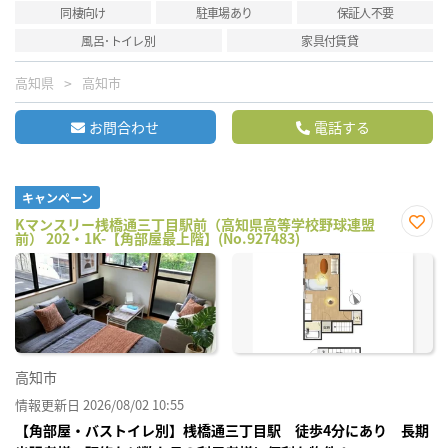
同棲向け
駐車場あり
保証人不要
風呂･トイレ別
家具付賃貸
高知県
高知市
お問合わせ
電話する
キャンペーン
Kマンスリー桟橋通三丁目駅前（高知県高等学校野球連盟
前） 202・1K-【角部屋最上階】(No.927483)
お気
に入
り登
録
高知市
情報更新日 2026/08/02 10:55
【角部屋・バストイレ別】桟橋通三丁目駅 徒歩4分にあり 長期