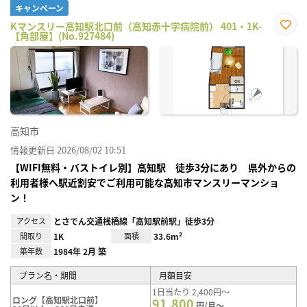
キャンペーン
Kマンスリー高知駅北口前（高知赤十字病院前） 401・1K-
【角部屋】(No.927484)
お気
に入
り登
録
高知市
情報更新日 2026/08/02 10:51
【WIFI無料・バストイレ別】高知駅 徒歩3分にあり 県外からの
利用者様へ駅近割安でご利用可能な高知市マンスリーマンショ
ン！
アクセス
とさでん交通桟橋線「高知駅前駅」徒歩3分
間取り
1K
面積
33.6m²
築年数
1984年 2月 築
プラン名・期間
月額目安
1日当たり 2,400円～
ロング【高知駅北口前】
91,800
円/月～