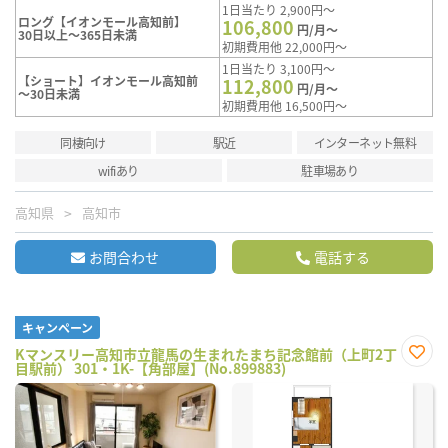
1日当たり 2,900円～
ロング【イオンモール高知前】
106,800
円/月～
30日以上～365日未満
初期費用他 22,000円～
1日当たり 3,100円～
【ショート】イオンモール高知前
112,800
円/月～
～30日未満
初期費用他 16,500円～
同棲向け
駅近
インターネット無料
wifiあり
駐車場あり
高知県
高知市
お問合わせ
電話する
キャンペーン
Kマンスリー高知市立龍馬の生まれたまち記念館前（上町2丁
目駅前） 301・1K-【角部屋】(No.899883)
お気
に入
り登
録