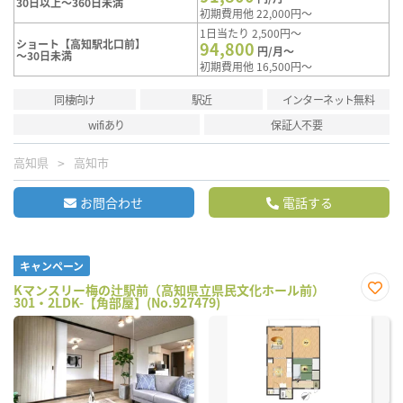
30日以上～360日未満
初期費用他 22,000円～
1日当たり 2,500円～
ショート【高知駅北口前】
94,800
円/月～
～30日未満
初期費用他 16,500円～
同棲向け
駅近
インターネット無料
wifiあり
保証人不要
高知県
高知市
お問合わせ
電話する
キャンペーン
Kマンスリー梅の辻駅前（高知県立県民文化ホール前）
301・2LDK-【角部屋】(No.927479)
お気
に入
り登
録