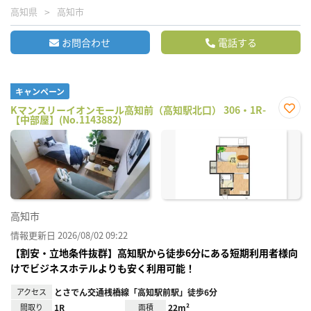
高知県
高知市
お問合わせ
電話する
キャンペーン
Kマンスリーイオンモール高知前（高知駅北口） 306・1R-
【中部屋】(No.1143882)
お気
に入
り登
録
高知市
情報更新日 2026/08/02 09:22
【割安・立地条件抜群】高知駅から徒歩6分にある短期利用者様向
けでビジネスホテルよりも安く利用可能！
アクセス
とさでん交通桟橋線「高知駅前駅」徒歩6分
間取り
1R
面積
22m²