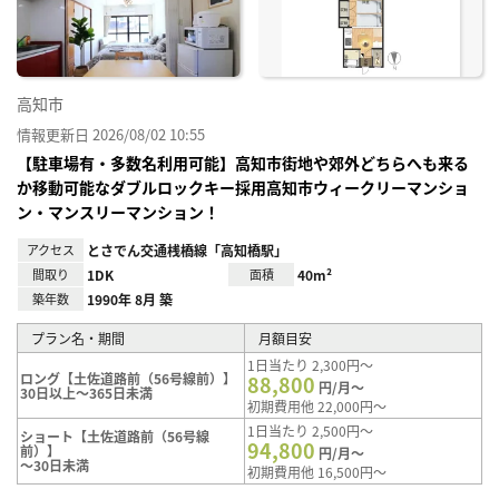
録
高知市
情報更新日 2026/08/02 10:55
【駐車場有・多数名利用可能】高知市街地や郊外どちらへも来る
か移動可能なダブルロックキー採用高知市ウィークリーマンショ
ン・マンスリーマンション！
アクセス
とさでん交通桟橋線「高知橋駅」
間取り
1DK
面積
40m²
築年数
1990年 8月 築
プラン名・期間
月額目安
1日当たり 2,300円～
ロング【土佐道路前（56号線前）】
88,800
円/月～
30日以上～365日未満
初期費用他 22,000円～
1日当たり 2,500円～
ショート【土佐道路前（56号線
94,800
前）】
円/月～
～30日未満
初期費用他 16,500円～