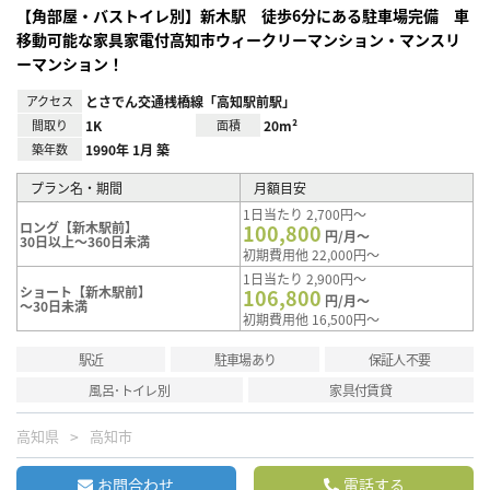
【角部屋・バストイレ別】新木駅 徒歩6分にある駐車場完備 車
移動可能な家具家電付高知市ウィークリーマンション・マンスリ
ーマンション！
アクセス
とさでん交通桟橋線「高知駅前駅」
間取り
1K
面積
20m²
築年数
1990年 1月 築
プラン名・期間
月額目安
1日当たり 2,700円～
ロング【新木駅前】
100,800
円/月～
30日以上～360日未満
初期費用他 22,000円～
1日当たり 2,900円～
ショート【新木駅前】
106,800
円/月～
～30日未満
初期費用他 16,500円～
駅近
駐車場あり
保証人不要
風呂･トイレ別
家具付賃貸
高知県
高知市
お問合わせ
電話する