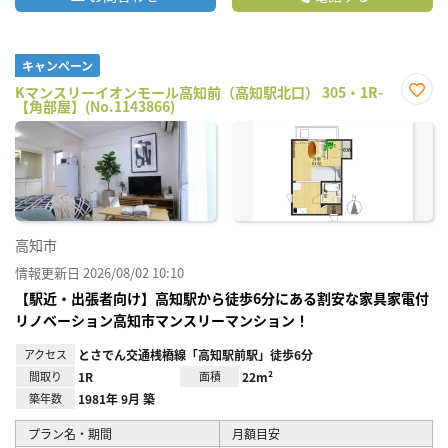
キャンペーン
Kマンスリーイオンモール高知前（高知駅北口） 305・1R-
【角部屋】(No.1143866)
お気
に入
り登
録
高知市
情報更新日 2026/08/02 10:10
【駅近・出張者向け】高知駅から徒歩6分にある割安な家具家電付
リノベーション高知市マンスリーマンション！
アクセス
とさでん交通桟橋線「高知駅前駅」徒歩6分
間取り
1R
面積
22m²
築年数
1981年 9月 築
プラン名・期間
月額目安