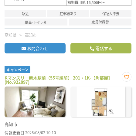
初期費用他 16,500円～
駅近
駐車場あり
保証人不要
風呂･トイレ別
家具付賃貸
高知県
高知市
お問合わせ
電話する
キャンペーン
Kマンスリー新木駅前（55号線前） 201・1K-【角部屋】
(No.922897)
お気
に入
り登
録
高知市
情報更新日 2026/08/02 10:10