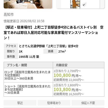
高知市
情報更新日 2026/08/02 10:58
【駅近・駐車場付】上町二丁目駅徒歩4分にあるバストイレ別 空
室であれば即日入居対応可能な家具家電付マンスリーマンショ
ン！
アクセス
とさでん交通伊野線「上町二丁目駅」徒歩4分
間取り
1K
面積
27m²
築年数
1995年 11月 築
プラン名・期間
月額目安
1日当たり 2,700円～
ロング【高知市立龍馬の生まれたま
100,800
ち記念館前】
円/月～
30日以上～360日未満
初期費用他 22,000円～
1日当たり 2,800円～
ショート【高知市立龍馬の生まれた
103,800
まち記念館前】
円/月～
～30日未満
初期費用他 16,500円～
駅近
駐車場あり
保証人不要