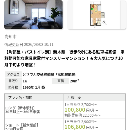
に入
り登
録
高知市
情報更新日 2026/08/02 10:11
【角部屋・バストイレ別】新木駅 徒歩6分にある駐車場完備 車
移動可能な家具家電付マンスリーマンション！★大人気につき10
月中旬より増室！
アクセス
とさでん交通桟橋線「高知駅前駅」
間取り
1K
面積
20m²
築年数
1990年 1月 築
プラン名・期間
月額目安
1日当たり 2,700円～
ロング【新木駅前】
100,800
円/月～
30日以上～360日未満
初期費用他 22,000円～
1日当たり 2,900円～
ショート【新木駅前】
106,800
円/月～
～30日未満