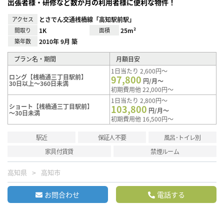
出張者様・研修など数か月の利用者様に便利な物件！
アクセス
とさでん交通桟橋線「高知駅前駅」
間取り
1K
面積
25m²
築年数
2010年 9月 築
プラン名・期間
月額目安
1日当たり 2,600円～
ロング【桟橋通三丁目駅前】
97,800
円/月～
30日以上～360日未満
初期費用他 22,000円～
1日当たり 2,800円～
ショート【桟橋通三丁目駅前】
103,800
円/月～
～30日未満
初期費用他 16,500円～
駅近
保証人不要
風呂･トイレ別
家具付賃貸
禁煙ルーム
高知県
高知市
お問合わせ
電話する