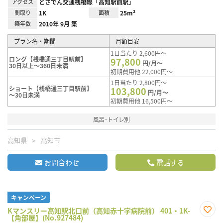
アクセス
とさでん交通桟橋線「高知駅前駅」
間取り
1K
面積
25m²
築年数
2010年 9月 築
プラン名・期間
月額目安
1日当たり 2,600円～
ロング【桟橋通三丁目駅前】
97,800
円/月～
30日以上～360日未満
初期費用他 22,000円～
1日当たり 2,800円～
ショート【桟橋通三丁目駅前】
103,800
円/月～
～30日未満
初期費用他 16,500円～
風呂･トイレ別
高知県
高知市
お問合わせ
電話する
キャンペーン
Kマンスリー高知駅北口前（高知赤十字病院前） 401・1K-
【角部屋】(No.927484)
お気