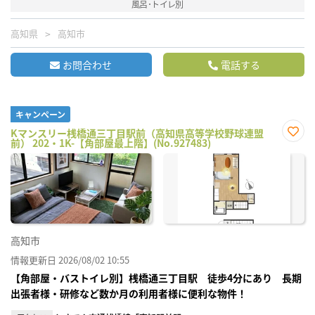
風呂･トイレ別
高知県
高知市
お問合わせ
電話する
キャンペーン
Kマンスリー桟橋通三丁目駅前（高知県高等学校野球連盟
前） 202・1K-【角部屋最上階】(No.927483)
お気
に入
り登
録
高知市
情報更新日 2026/08/02 10:55
【角部屋・バストイレ別】桟橋通三丁目駅 徒歩4分にあり 長期
出張者様・研修など数か月の利用者様に便利な物件！