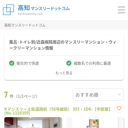
高知マンスリードットコム
風呂･トイレ別/近森病院周辺のマンスリーマンション・ウィ
ークリーマンション情報
衛生的で快適
複数名での利用に最適
もっと見る
7
件（1/1ページ）
Kマンスリー土佐道路前（56号線前） 303・1DK-【中部屋】
(No.1158359)
お気
に入
り登
録