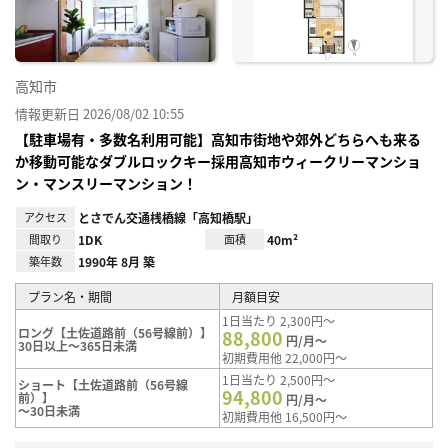
高知市
情報更新日 2026/08/02 10:55
【駐車場有・多数名利用可能】高知市街地や郊外どちらへも来る
か移動可能なダブルロックキー採用高知市ウィークリーマンショ
ン・マンスリーマンション！
アクセス
とさでん交通桟橋線「高知橋駅」
間取り
1DK
面積
40m²
築年数
1990年 8月 築
プラン名・期間
月額目安
1日当たり 2,300円～
ロング【土佐道路前（56号線前）】
88,800
円/月～
30日以上～365日未満
初期費用他 22,000円～
1日当たり 2,500円～
ショート【土佐道路前（56号線
94,800
前）】
円/月～
～30日未満
初期費用他 16,500円～