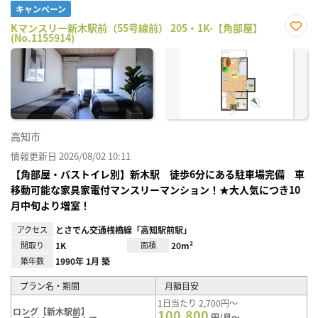
キャンペーン
Kマンスリー新木駅前（55号線前） 205・1K-【角部屋】
(No.1155914)
お気
に入
り登
録
高知市
情報更新日 2026/08/02 10:11
【角部屋・バストイレ別】新木駅 徒歩6分にある駐車場完備 車
移動可能な家具家電付マンスリーマンション！★大人気につき10
月中旬より増室！
アクセス
とさでん交通桟橋線「高知駅前駅」
間取り
1K
面積
20m²
築年数
1990年 1月 築
プラン名・期間
月額目安
1日当たり 2,700円～
ロング【新木駅前】
100,800
円/月～