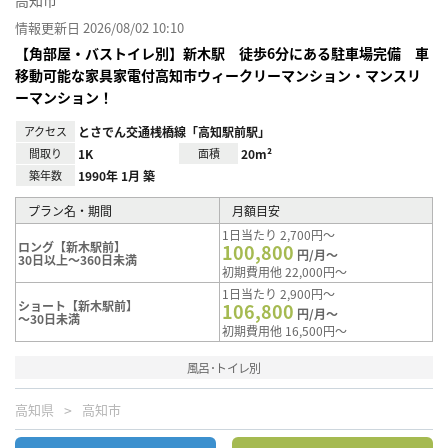
高知市
情報更新日 2026/08/02 10:10
【角部屋・バストイレ別】新木駅 徒歩6分にある駐車場完備 車
移動可能な家具家電付高知市ウィークリーマンション・マンスリ
ーマンション！
アクセス
とさでん交通桟橋線「高知駅前駅」
間取り
1K
面積
20m²
築年数
1990年 1月 築
プラン名・期間
月額目安
1日当たり 2,700円～
ロング【新木駅前】
100,800
円/月～
30日以上～360日未満
初期費用他 22,000円～
1日当たり 2,900円～
ショート【新木駅前】
106,800
円/月～
～30日未満
初期費用他 16,500円～
風呂･トイレ別
高知県
高知市