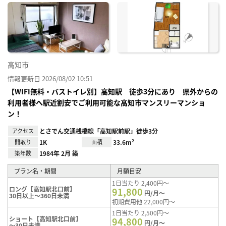
に入
り登
録
高知市
情報更新日 2026/08/02 10:51
【WIFI無料・バストイレ別】高知駅 徒歩3分にあり 県外からの
利用者様へ駅近割安でご利用可能な高知市マンスリーマンショ
ン！
アクセス
とさでん交通桟橋線「高知駅前駅」徒歩3分
間取り
1K
面積
33.6m²
築年数
1984年 2月 築
プラン名・期間
月額目安
1日当たり 2,400円～
ロング【高知駅北口前】
91,800
円/月～
30日以上～360日未満
初期費用他 22,000円～
1日当たり 2,500円～
ショート【高知駅北口前】
94,800
円/月～
～30日未満