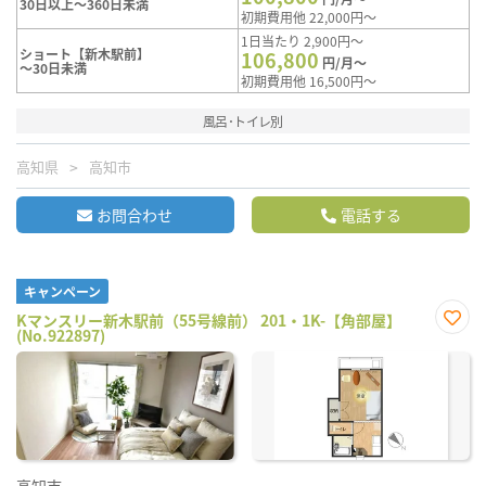
30日以上～360日未満
初期費用他 22,000円～
1日当たり 2,900円～
ショート【新木駅前】
106,800
円/月～
～30日未満
初期費用他 16,500円～
風呂･トイレ別
高知県
高知市
お問合わせ
電話する
キャンペーン
Kマンスリー新木駅前（55号線前） 201・1K-【角部屋】
(No.922897)
お気
に入
り登
録