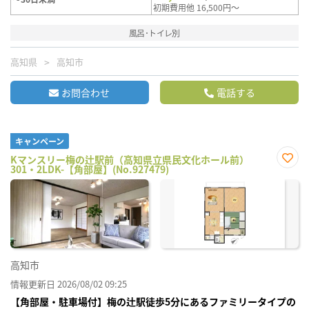
初期費用他 16,500円～
風呂･トイレ別
高知県
高知市
お問合わせ
電話する
キャンペーン
Kマンスリー梅の辻駅前（高知県立県民文化ホール前）
301・2LDK-【角部屋】(No.927479)
お気
に入
り登
録
高知市
情報更新日 2026/08/02 09:25
【角部屋・駐車場付】梅の辻駅徒歩5分にあるファミリータイプの