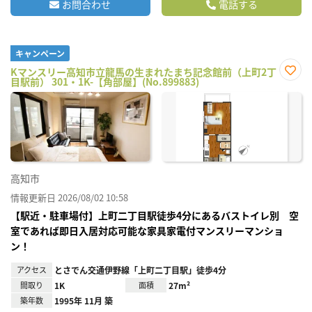
お問合わせ
電話する
キャンペーン
Kマンスリー高知市立龍馬の生まれたまち記念館前（上町2丁
目駅前） 301・1K-【角部屋】(No.899883)
お気
に入
り登
録
高知市
情報更新日 2026/08/02 10:58
【駅近・駐車場付】上町二丁目駅徒歩4分にあるバストイレ別 空
室であれば即日入居対応可能な家具家電付マンスリーマンショ
ン！
アクセス
とさでん交通伊野線「上町二丁目駅」徒歩4分
間取り
1K
面積
27m²
築年数
1995年 11月 築