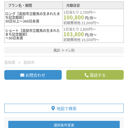
プラン名・期間
月額目安
1日当たり 2,700円～
ロング【高知市立龍馬の生まれたま
100,800
ち記念館前】
円/月～
30日以上～360日未満
初期費用他 22,000円～
1日当たり 2,800円～
ショート【高知市立龍馬の生まれた
103,800
まち記念館前】
円/月～
～30日未満
初期費用他 16,500円～
風呂･トイレ別
高知県
高知市
お問合わせ
電話する
地図で検索
選択条件変更