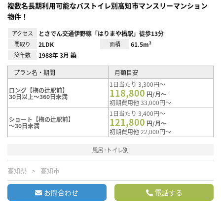
複数名長期利用可能なバストイレ別高知市マンスリーマンション
物件！
アクセス
とさでん交通伊野線「はりまや橋駅」徒歩13分
間取り
2LDK
面積
61.5m²
築年数
1988年 3月 築
プラン名・期間
月額目安
1日当たり 3,300円～
ロング【梅の辻駅前】
118,800
円/月～
30日以上～360日未満
初期費用他 33,000円～
1日当たり 3,400円～
ショート【梅の辻駅前】
121,800
円/月～
～30日未満
初期費用他 22,000円～
風呂･トイレ別
高知県
高知市
お問合わせ
電話する