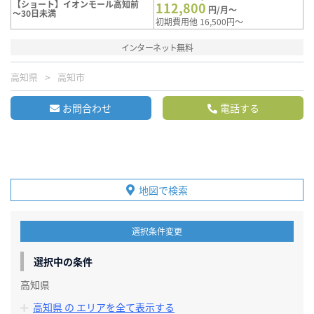
【ショート】イオンモール高知前
112,800
円/月～
～30日未満
初期費用他 16,500円～
インターネット無料
高知県
高知市
お問合わせ
電話する
地図で検索
選択条件変更
選択中の条件
高知県
高知県 の エリアを全て表示する