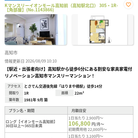
Kマンスリーイオンモール高知前（高知駅北口） 305・1R-
【角部屋】(No.1143866)
お気
に入
り登
録
高知市
情報更新日 2026/08/09 10:10
【駅近・出張者向け】高知駅から徒歩6分にある割安な家具家電付
リノベーション高知市マンスリーマンション！
アクセス
とさでん交通後免線「はりまや橋駅」徒歩14分
間取り
1R
面積
22m²
築年数
1981年 9月 築
プラン名・期間
月額目安
1日当たり 2,900円～
ロング【イオンモール高知前】
106,800
円/月～
30日以上～365日未満
初期費用他 22,000円～
1日当たり 3,100円～