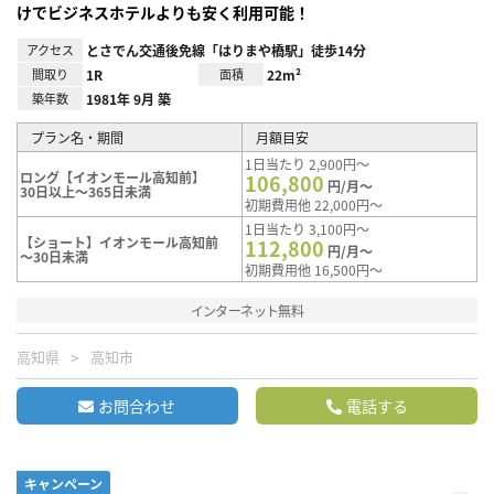
けでビジネスホテルよりも安く利用可能！
アクセス
とさでん交通後免線「はりまや橋駅」徒歩14分
間取り
1R
面積
22m²
築年数
1981年 9月 築
プラン名・期間
月額目安
1日当たり 2,900円～
ロング【イオンモール高知前】
106,800
円/月～
30日以上～365日未満
初期費用他 22,000円～
1日当たり 3,100円～
【ショート】イオンモール高知前
112,800
円/月～
～30日未満
初期費用他 16,500円～
インターネット無料
高知県
高知市
お問合わせ
電話する
キャンペーン