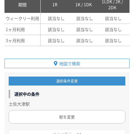
1LDK / 2K /
2
期間
1R
1K / 1DK
2DK
ウィークリー利用
該当なし
該当なし
該当なし
1ヶ月利用
該当なし
該当なし
該当なし
3ヶ月利用
該当なし
該当なし
該当なし
地図で検索
選択条件変更
選択中の条件
土佐大津駅
駅を変更