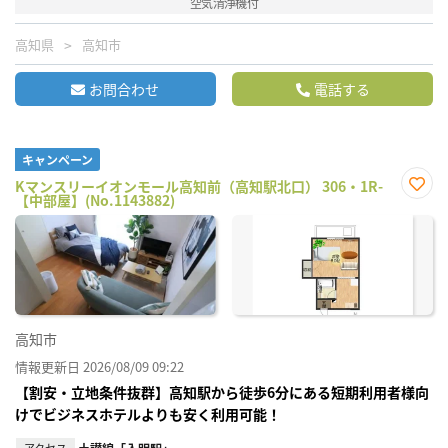
空気清浄機付
高知県
高知市
お問合わせ
電話する
キャンペーン
Kマンスリーイオンモール高知前（高知駅北口） 306・1R-
【中部屋】(No.1143882)
お気
に入
り登
録
高知市
情報更新日 2026/08/09 09:22
【割安・立地条件抜群】高知駅から徒歩6分にある短期利用者様向
けでビジネスホテルよりも安く利用可能！