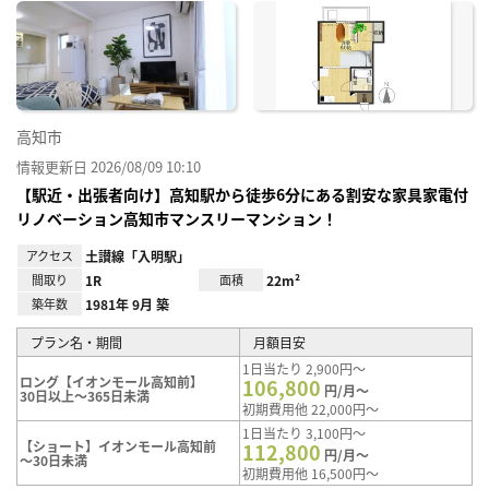
に入
り登
録
高知市
情報更新日 2026/08/09 10:10
【駅近・出張者向け】高知駅から徒歩6分にある割安な家具家電付
リノベーション高知市マンスリーマンション！
アクセス
土讃線「入明駅」
間取り
1R
面積
22m²
築年数
1981年 9月 築
プラン名・期間
月額目安
1日当たり 2,900円～
ロング【イオンモール高知前】
106,800
円/月～
30日以上～365日未満
初期費用他 22,000円～
1日当たり 3,100円～
【ショート】イオンモール高知前
112,800
円/月～
～30日未満
初期費用他 16,500円～