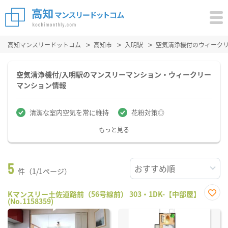
高知マンスリードットコム
高知市
入明駅
空気清浄機付のウィーク
空気清浄機付/入明駅のマンスリーマンション・ウィークリー
マンション情報
清潔な室内空気を常に維持
花粉対策◎
もっと見る
5
件（1/1ページ）
Kマンスリー土佐道路前（56号線前） 303・1DK-【中部屋】
(No.1158359)
お気
に入
り登
録