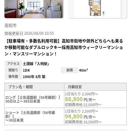
高知市
情報更新日 2026/08/09 10:55
【駐車場有・多数名利用可能】高知市街地や郊外どちらへも来る
か移動可能なダブルロックキー採用高知市ウィークリーマンショ
ン・マンスリーマンション！
アクセス
土讃線「入明駅」
間取り
1DK
面積
40m²
築年数
1990年 8月 築
プラン名・期間
月額目安
1日当たり 2,300円～
ロング【土佐道路前（56号線前）】
88,800
円/月～
30日以上～365日未満
初期費用他 22,000円～
1日当たり 2,500円～
ショート【土佐道路前（56号線
94,800
前）】
円/月～
～30日未満
初期費用他 16,500円～