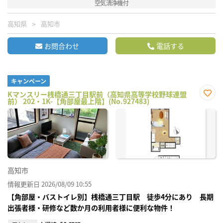
空気清浄機付
高知県
高知市
お問合わせ
電話する
キャンペーン
Kマンスリー桟橋通三丁目駅前（高知県高等学校野球連盟
前） 202・1K-【角部屋最上階】(No.927483)
お気
に入
り登
録
高知市
情報更新日 2026/08/09 10:55
【角部屋・バストイレ別】桟橋通三丁目駅 徒歩4分にあり 長期
出張者様・研修など数か月の利用者様に便利な物件！