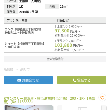
アクセス
土讃線「入明駅」
間取り
1K
面積
25m²
築年数
2010年 9月 築
プラン名・期間
月額目安
1日当たり 2,600円～
ロング【桟橋通三丁目駅前】
97,800
円/月～
30日以上～360日未満
初期費用他 22,000円～
1日当たり 2,800円～
ショート【桟橋通三丁目駅前】
103,800
円/月～
～30日未満
初期費用他 16,500円～
空気清浄機付
高知県
高知市
お問合わせ
電話する
Kマンスリー灘漁港・横浜港前(桂浜北西） 203・1R-【角部
屋】(No.1158358)
お気
に入