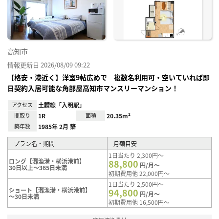
り登
録
高知市
情報更新日 2026/08/09 09:22
【格安・港近く】洋室9帖広めで 複数名利用可・空いていれば即
日契約入居可能な角部屋高知市マンスリーマンション！
アクセス
土讃線「入明駅」
間取り
1R
面積
20.35m²
築年数
1985年 2月 築
プラン名・期間
月額目安
1日当たり 2,300円～
ロング【灘漁港・横浜港前】
88,800
円/月～
30日以上～365日未満
初期費用他 22,000円～
1日当たり 2,500円～
ショート【灘漁港・横浜港前】
94,800
円/月～
～30日未満
初期費用他 16,500円～