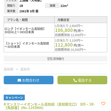
アクセス
土讃線「入明駅」
間取り
1R
面積
22m²
築年数
1981年 9月 築
プラン名・期間
月額目安
1日当たり 2,900円～
ロング【イオンモール高知前】
106,800
円/月～
30日以上～365日未満
初期費用他 22,000円～
1日当たり 3,100円～
【ショート】イオンモール高知前
112,800
円/月～
～30日未満
初期費用他 16,500円～
空気清浄機付
高知県
高知市
お問合わせ
電話する
キャンペーン
Kマンスリーイオンモール高知前（高知駅北口） 305・1R-
【角部屋】(No.1143866)
お気