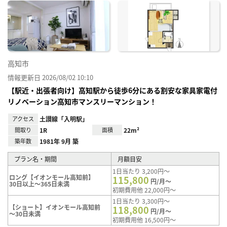
に入
り登
録
高知市
情報更新日 2026/08/02 10:10
【駅近・出張者向け】高知駅から徒歩6分にある割安な家具家電付
リノベーション高知市マンスリーマンション！
アクセス
土讃線「入明駅」
間取り
1R
面積
22m²
築年数
1981年 9月 築
プラン名・期間
月額目安
1日当たり 3,200円～
ロング【イオンモール高知前】
115,800
円/月～
30日以上～365日未満
初期費用他 22,000円～
1日当たり 3,300円～
【ショート】イオンモール高知前
118,800
円/月～
～30日未満
初期費用他 16,500円～