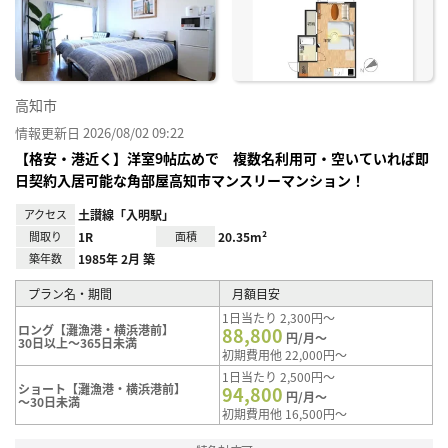
り登
録
高知市
情報更新日 2026/08/02 09:22
【格安・港近く】洋室9帖広めで 複数名利用可・空いていれば即
日契約入居可能な角部屋高知市マンスリーマンション！
アクセス
土讃線「入明駅」
間取り
1R
面積
20.35m²
築年数
1985年 2月 築
プラン名・期間
月額目安
1日当たり 2,300円～
ロング【灘漁港・横浜港前】
88,800
円/月～
30日以上～365日未満
初期費用他 22,000円～
1日当たり 2,500円～
ショート【灘漁港・横浜港前】
94,800
円/月～
～30日未満
初期費用他 16,500円～