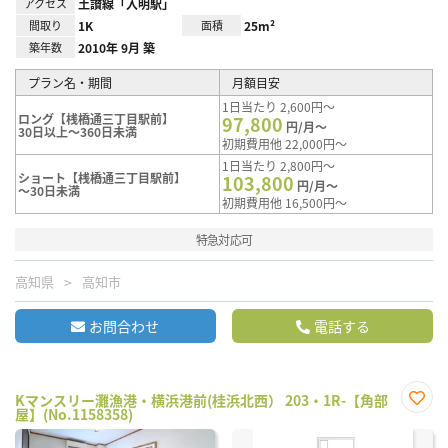
アクセス
土讃線「入明駅」
間取り
1K
面積
25m²
築年数
2010年 9月 築
プラン名・期間
月額目安
1日当たり 2,600円～
ロング【桟橋通三丁目駅前】
97,800
円/月～
30日以上～360日未満
初期費用他 22,000円～
1日当たり 2,800円～
ショート【桟橋通三丁目駅前】
103,800
円/月～
～30日未満
初期費用他 16,500円～
特急対応可
高知県
高知市
お問合わせ
電話する
Kマンスリー灘漁港・横浜港前(桂浜北西） 203・1R-【角部
屋】(No.1158358)
お気
に入