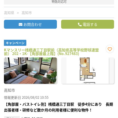
特急対応可
高知県
高知市
お問合わせ
電話する
キャンペーン
Kマンスリー桟橋通三丁目駅前（高知県高等学校野球連盟
前） 202・1K-【角部屋最上階】(No.927483)
お気
に入
り登
録
高知市
情報更新日 2026/08/02 10:55
【角部屋・バストイレ別】桟橋通三丁目駅 徒歩4分にあり 長期
出張者様・研修など数か月の利用者様に便利な物件！