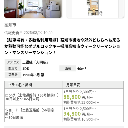
高知市
情報更新日 2026/08/02 10:55
【駐車場有・多数名利用可能】高知市街地や郊外どちらへも来る
か移動可能なダブルロックキー採用高知市ウィークリーマンショ
ン・マンスリーマンション！
アクセス
土讃線「入明駅」
間取り
1DK
面積
40m²
築年数
1990年 8月 築
プラン名・期間
月額目安
1日当たり 2,300円～
ロング【土佐道路前（56号線前）】
88,800
円/月～
30日以上～365日未満
初期費用他 22,000円～
1日当たり 2,500円～
ショート【土佐道路前（56号線
94,800
前）】
円/月～
～30日未満
初期費用他 16,500円～