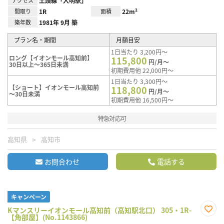
アクセス
土讃線「入明駅」
間取り
1R
面積
22m²
築年数
1981年 9月 築
プラン名・期間
月額目安
1日当たり 3,200円～
ロング【イオンモール高知前】
115,800
円/月～
30日以上～365日未満
初期費用他 22,000円～
1日当たり 3,300円～
【ショート】イオンモール高知前
118,800
円/月～
～30日未満
初期費用他 16,500円～
特急対応可
高知県
高知市
お問合わせ
電話する
キャンペーン
Kマンスリーイオンモール高知前（高知駅北口） 305・1R-
【角部屋】(No.1143866)
お気