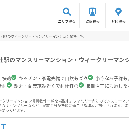
エリア検索
沿線検索
地図検索
ー向けのウィークリー・マンスリーマンション物件一覧
の辻駅のマンスリーマンション・ウィークリーマン
も快適
キッチン・家電完備で自炊も楽々
小さなお子様も
便利
駅近・商業施設近くで利便性◎
長期滞在にも適した
ークリーマンション賃貸物件一覧を掲載中。ファミリー向けのマンスリーマ
きのリビングルームなど、家族全員が快適に過ごせる環境が提供されます。ま
が整っています。
ST