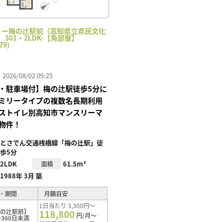
リー梅の辻駅前（高知県立県民文化
 301・2LDK-【角部屋】
79)
26/08/02 09:25
・駐車場付】梅の辻駅徒歩5分に
ミリータイプの複数名長期利用
ストイレ別高知市マンスリーマ
物件！
とさでん交通桟橋線「梅の辻駅」徒
歩5分
2LDK
61.5m²
面積
1988年 3月 築
・期間
月額目安
1日当たり 3,300円～
梅の辻駅前】
118,800
円/月～
360日未満