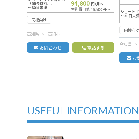
94,800
（56号線前）】
円/月～
～30日未満
初期費用他 16,500円～
ショート
～30日未
同棲向け
同棲向
高知県
高知市
高知県
お問合わせ
電話する
お
USEFUL INFORMATIO