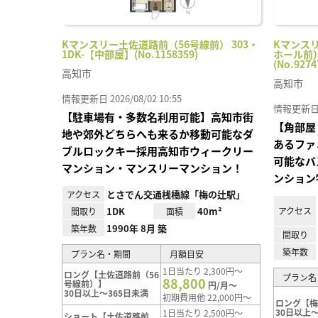
Kマンスリー土佐道路前（56号線前） 303・
Kマンス
1DK-【中部屋】(No.1158359)
ホール前）
(No.9274
高知市
高知市
情報更新日 2026/08/02 10:55
情報更新日 20
【駐車場有・多数名利用可能】高知市街
【角部屋
地や郊外どちらへも来るか移動可能なダ
あるファ
ブルロックキー採用高知市ウィークリー
可能なバ
マンション・マンスリーマンション！
ンション
とさでん交通桟橋線「梅の辻駅」
アクセス
1DK
40m²
アクセス
間取り
面積
1990年 8月 築
築年数
間取り
築年数
プラン名・期間
月額目安
1日当たり 2,300円～
ロング【土佐道路前（56
プラン名
88,800
号線前）】
円/月～
30日以上～365日未満
初期費用他 22,000円～
ロング【
30日以上～
1日当たり 2,500円～
ショート【土佐道路前