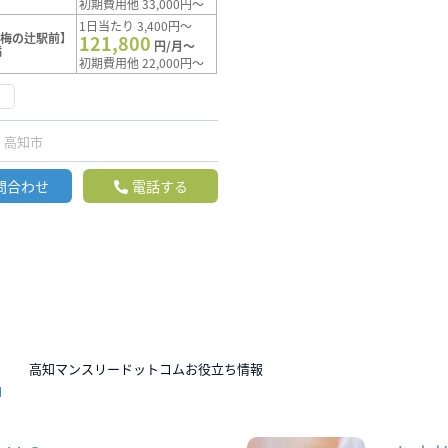
初期費用他 33,000円～
1日当たり 3,400円～
【梅の辻駅前】
121,800
円/月～
満
初期費用他 22,000円～
け
高知市
問合わせ
電話する
N
高知マンスリードットコムお役立ち情報