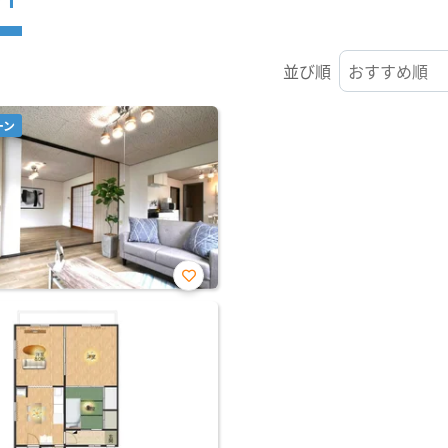
並び順
ーン
お気
に入
り登
録