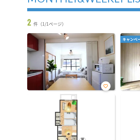
2
件（1/1ページ）
キャンペ
お気
に入
り登
録