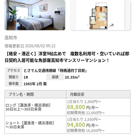
に入
り登
録
高知市
情報更新日 2026/08/02 09:22
【格安・港近く】洋室9帖広めで 複数名利用可・空いていれば即
日契約入居可能な角部屋高知市マンスリーマンション！
アクセス
とさでん交通桟橋線「桟橋通四丁目駅」
間取り
1R
面積
20.35m²
築年数
1985年 2月 築
プラン名・期間
月額目安
1日当たり 2,300円～
ロング【灘漁港・横浜港前】
88,800
円/月～
30日以上～365日未満
初期費用他 22,000円～
1日当たり 2,500円～
ショート【灘漁港・横浜港前】
94,800
円/月～
～30日未満
初期費用他 16,500円～