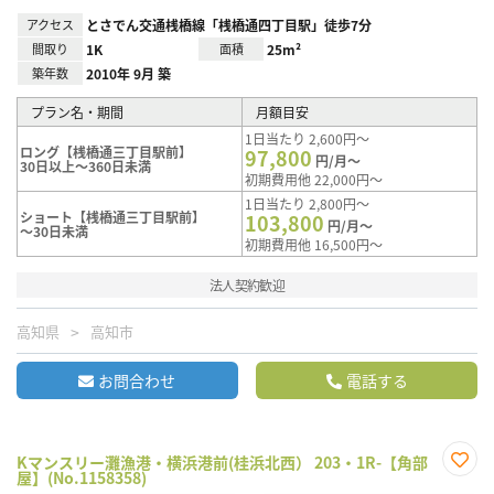
アクセス
とさでん交通桟橋線「桟橋通四丁目駅」徒歩7分
間取り
1K
面積
25m²
築年数
2010年 9月 築
プラン名・期間
月額目安
1日当たり 2,600円～
ロング【桟橋通三丁目駅前】
97,800
円/月～
30日以上～360日未満
初期費用他 22,000円～
1日当たり 2,800円～
ショート【桟橋通三丁目駅前】
103,800
円/月～
～30日未満
初期費用他 16,500円～
法人契約歓迎
高知県
高知市
お問合わせ
電話する
Kマンスリー灘漁港・横浜港前(桂浜北西） 203・1R-【角部
屋】(No.1158358)
お気