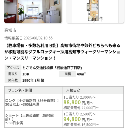
り登
録
高知市
情報更新日 2026/08/02 10:55
【駐車場有・多数名利用可能】高知市街地や郊外どちらへも来る
か移動可能なダブルロックキー採用高知市ウィークリーマンショ
ン・マンスリーマンション！
アクセス
とさでん交通桟橋線「桟橋通四丁目駅」
間取り
1DK
面積
40m²
築年数
1990年 8月 築
プラン名・期間
月額目安
1日当たり 2,300円～
ロング【土佐道路前（56号線前）】
88,800
円/月～
30日以上～365日未満
初期費用他 22,000円～
1日当たり 2,500円～
ショート【土佐道路前（56号線
94,800
前）】
円/月～
～30日未満
初期費用他 16,500円～