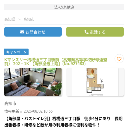
法人契約歓迎
高知県
高知市
お問合わせ
電話する
キャンペーン
Kマンスリー桟橋通三丁目駅前（高知県高等学校野球連盟
前） 202・1K-【角部屋最上階】(No.927483)
お気
に入
り登
録
高知市
情報更新日 2026/08/02 10:55
【角部屋・バストイレ別】桟橋通三丁目駅 徒歩4分にあり 長期
出張者様・研修など数か月の利用者様に便利な物件！