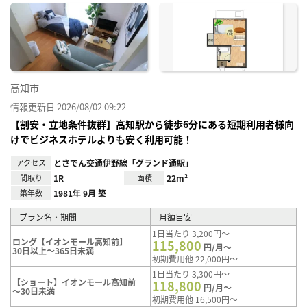
に入
り登
録
高知市
情報更新日 2026/08/02 09:22
【割安・立地条件抜群】高知駅から徒歩6分にある短期利用者様向
けでビジネスホテルよりも安く利用可能！
アクセス
とさでん交通伊野線「グランド通駅」
間取り
1R
面積
22m²
築年数
1981年 9月 築
プラン名・期間
月額目安
1日当たり 3,200円～
ロング【イオンモール高知前】
115,800
円/月～
30日以上～365日未満
初期費用他 22,000円～
1日当たり 3,300円～
【ショート】イオンモール高知前
118,800
円/月～
～30日未満
初期費用他 16,500円～