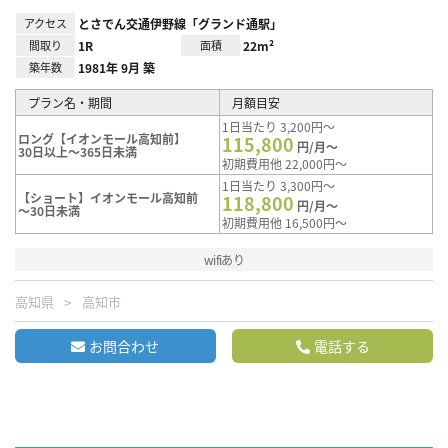
アクセス
とさでん交通伊野線「グランド通駅」
間取り
1R
面積
22m²
築年数
1981年 9月 築
プラン名・期間
月額目安
1日当たり 3,200円～
ロング【イオンモール高知前】
115,800
円/月～
30日以上～365日未満
初期費用他 22,000円～
1日当たり 3,300円～
【ショート】イオンモール高知前
118,800
円/月～
～30日未満
初期費用他 16,500円～
wifiあり
高知県
高知市
お問合わせ
電話する