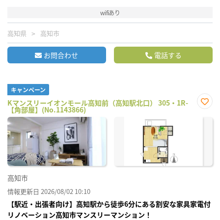
wifiあり
高知県
高知市
お問合わせ
電話する
キャンペーン
Kマンスリーイオンモール高知前（高知駅北口） 305・1R-
【角部屋】(No.1143866)
お気
に入
り登
録
高知市
情報更新日 2026/08/02 10:10
【駅近・出張者向け】高知駅から徒歩6分にある割安な家具家電付
リノベーション高知市マンスリーマンション！