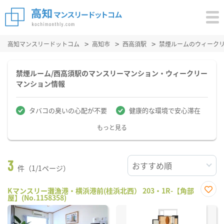
高知マンスリードットコム
高知市
西高須駅
禁煙ルームのウィーク
禁煙ルーム/西高須駅のマンスリーマンション・ウィークリー
マンション情報
タバコの臭いの心配が不要
健康的な環境で安心滞在
もっと見る
3
件（1/1ページ）
Kマンスリー灘漁港・横浜港前(桂浜北西） 203・1R-【角部
屋】(No.1158358)
お気
に入
り登
録