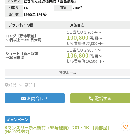
アクセス
とさでん交通後免線「西高須駅」
間取り
1K
面積
20m²
築年数
1990年 1月 築
プラン名・期間
月額目安
1日当たり 2,700円～
ロング【新木駅前】
100,800
円/月～
30日以上～360日未満
初期費用他 22,000円～
1日当たり 2,900円～
ショート【新木駅前】
106,800
円/月～
～30日未満
初期費用他 16,500円～
禁煙ルーム
高知県
高知市
お問合わせ
電話する
キャンペーン
Kマンスリー新木駅前（55号線前） 201・1K-【角部屋】
(No.922897)
お気