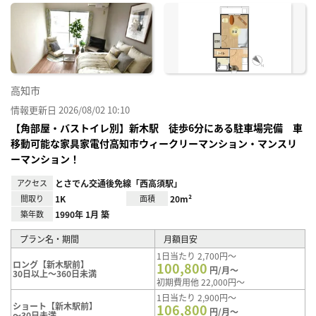
に入
り登
録
高知市
情報更新日 2026/08/02 10:10
【角部屋・バストイレ別】新木駅 徒歩6分にある駐車場完備 車
移動可能な家具家電付高知市ウィークリーマンション・マンスリ
ーマンション！
アクセス
とさでん交通後免線「西高須駅」
間取り
1K
面積
20m²
築年数
1990年 1月 築
プラン名・期間
月額目安
1日当たり 2,700円～
ロング【新木駅前】
100,800
円/月～
30日以上～360日未満
初期費用他 22,000円～
1日当たり 2,900円～
ショート【新木駅前】
106,800
円/月～
～30日未満