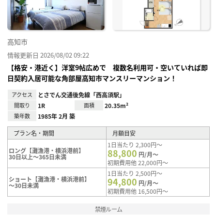
高知市
情報更新日 2026/08/02 09:22
【格安・港近く】洋室9帖広めで 複数名利用可・空いていれば即
日契約入居可能な角部屋高知市マンスリーマンション！
アクセス
とさでん交通後免線「西高須駅」
間取り
1R
面積
20.35m²
築年数
1985年 2月 築
プラン名・期間
月額目安
1日当たり 2,300円～
ロング【灘漁港・横浜港前】
88,800
円/月～
30日以上～365日未満
初期費用他 22,000円～
1日当たり 2,500円～
ショート【灘漁港・横浜港前】
94,800
円/月～
～30日未満
初期費用他 16,500円～
禁煙ルーム