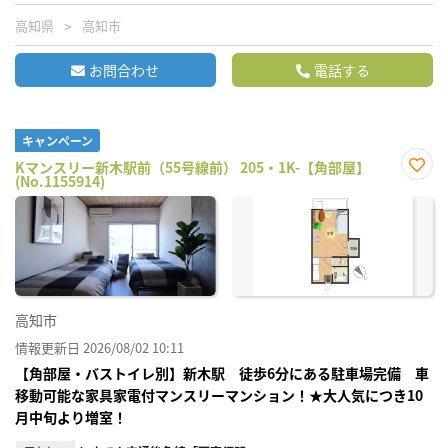
高知県
高知市
お問合わせ
電話する
キャンペーン
Kマンスリー新木駅前（55号線前） 205・1K-【角部屋】
(No.1155914)
お気
に入
り登
録
高知市
情報更新日 2026/08/02 10:11
【角部屋・バストイレ別】新木駅 徒歩6分にある駐車場完備 車
移動可能な家具家電付マンスリーマンション！★大人気につき10
月中旬より増室！