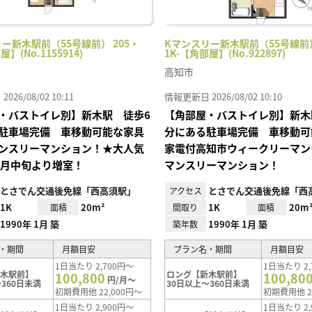
ー新木駅前（55号線前） 205・
Kマンスリー新木駅前（55号線前）
屋】(No.1155914)
1K-【角部屋】(No.922897)
高知市
26/08/02 10:11
情報更新日 2026/08/02 10:10
・バストイレ別】新木駅 徒歩6
【角部屋・バストイレ別】新木
駐車場完備 車移動可能な家具
分にある駐車場完備 車移動可
ンスリーマンション！★大人気
家電付高知市ウィークリーマン
0月中旬より増室！
マンスリーマンション！
とさでん交通後免線「西高須駅」
とさでん交通後免線「西
アクセス
1K
20m²
1K
20m
面積
間取り
面積
1990年 1月 築
1990年 1月 築
築年数
・期間
月額目安
プラン名・期間
月額目安
1日当たり 2,700円～
1日当たり 2,
新木駅前】
ロング【新木駅前】
100,800
100,80
円/月～
360日未満
30日以上～360日未満
初期費用他 22,000円～
初期費用他 2
1日当たり 2,900円～
1日当たり 2,