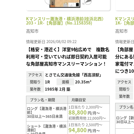
Kマンスリー灘漁港・横浜港前(桂浜北西）
Kマンスリ
203・1R-【角部屋】(No.1158358)
1K-【角部
高知市
高知市
情報更新日 2026/08/02 09:22
情報更新日 20
【格安・港近く】洋室9帖広めで 複数名
【角部屋
利用可・空いていれば即日契約入居可能
分にある
な角部屋高知市マンスリーマンション！
家電付マ
につき1
とさでん交通後免線「西高須駅」
アクセス
1R
20.35m²
間取り
面積
アクセス
1985年 2月 築
築年数
間取り
築年数
プラン名・期間
月額目安
1日当たり 2,300円～
プラン名
ロング【灘漁港・横浜港
88,800
前】
円/月～
30日以上～365日未満
ロング【
初期費用他 22,000円～
30日以上～
1日当たり 2,500円～
ショート【灘漁港・横浜
94,800
港前】
円/月～
～30日未満