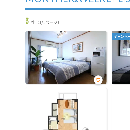
3
件（1/1ページ）
キャンペ
お気
に入
り登
録