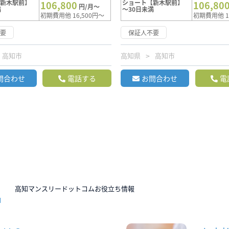
【新木駅前】
ショート【新木駅前】
106,800
106,80
円/月～
満
～30日未満
初期費用他 16,500円～
初期費用他 1
不要
保証人不要
高知市
高知県
高知市
問合わせ
電話する
お問合わせ
電
N
高知マンスリードットコムお役立ち情報