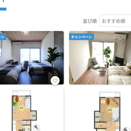
並び順
ーン
キャンペーン
お気
に入
り登
録