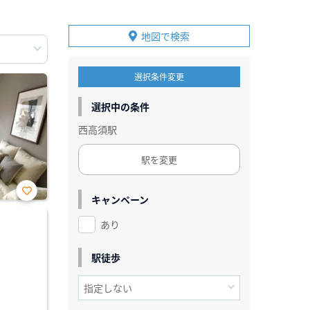
地図で検索
選択条件変更
選択中の条件
西高須駅
駅を変更
キャンペーン
お気
に入
あり
り登
録
駅徒歩