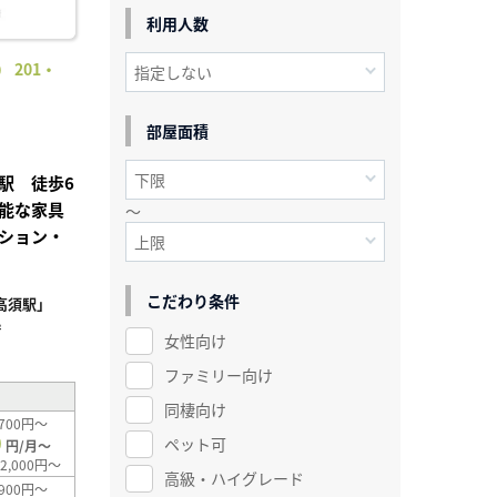
利用人数
 201・
部屋面積
駅 徒歩6
能な家具
～
ション・
こだわり条件
高須駅」
²
女性向け
ファミリー向け
同棲向け
700円～
0
ペット可
円/月～
2,000円～
高級・ハイグレード
900円～