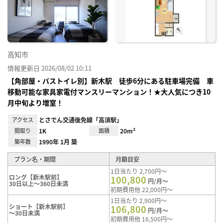
り登
録
高知市
情報更新日 2026/08/02 10:11
【角部屋・バストイレ別】新木駅 徒歩6分にある駐車場完備 車
移動可能な家具家電付マンスリーマンション！★大人気につき10
月中旬より増室！
アクセス
とさでん交通後免線「高須駅」
間取り
1K
面積
20m²
築年数
1990年 1月 築
プラン名・期間
月額目安
1日当たり 2,700円～
ロング【新木駅前】
100,800
円/月～
30日以上～360日未満
初期費用他 22,000円～
1日当たり 2,900円～
ショート【新木駅前】
106,800
円/月～
～30日未満
初期費用他 16,500円～