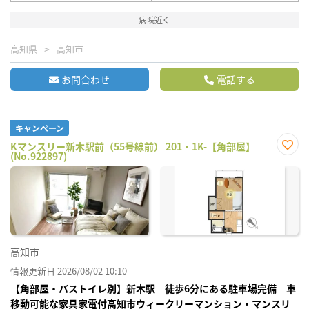
病院近く
高知県
高知市
お問合わせ
電話する
キャンペーン
Kマンスリー新木駅前（55号線前） 201・1K-【角部屋】
(No.922897)
お気
に入
り登
録
高知市
情報更新日 2026/08/02 10:10
【角部屋・バストイレ別】新木駅 徒歩6分にある駐車場完備 車
移動可能な家具家電付高知市ウィークリーマンション・マンスリ