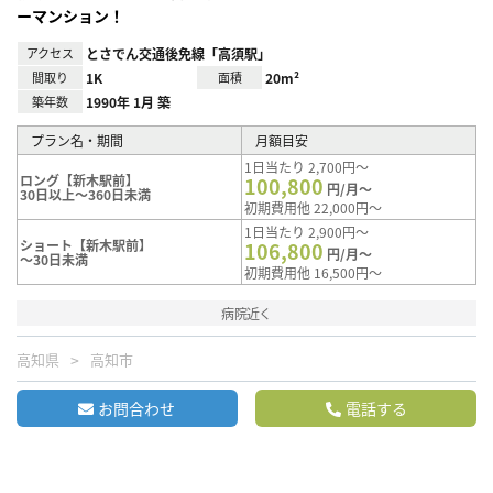
ーマンション！
アクセス
とさでん交通後免線「高須駅」
間取り
1K
面積
20m²
築年数
1990年 1月 築
プラン名・期間
月額目安
1日当たり 2,700円～
ロング【新木駅前】
100,800
円/月～
30日以上～360日未満
初期費用他 22,000円～
1日当たり 2,900円～
ショート【新木駅前】
106,800
円/月～
～30日未満
初期費用他 16,500円～
病院近く
高知県
高知市
お問合わせ
電話する