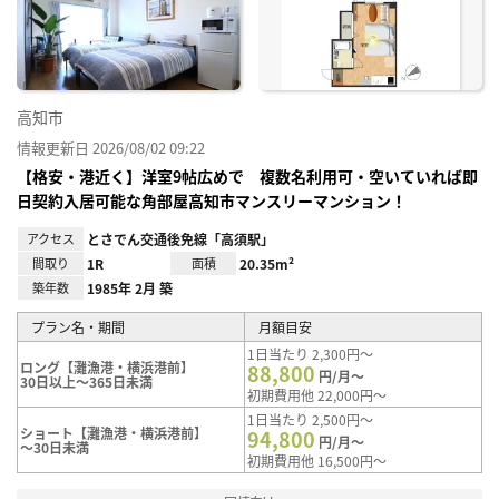
り登
録
高知市
情報更新日 2026/08/02 09:22
【格安・港近く】洋室9帖広めで 複数名利用可・空いていれば即
日契約入居可能な角部屋高知市マンスリーマンション！
アクセス
とさでん交通後免線「高須駅」
間取り
1R
面積
20.35m²
築年数
1985年 2月 築
プラン名・期間
月額目安
1日当たり 2,300円～
ロング【灘漁港・横浜港前】
88,800
円/月～
30日以上～365日未満
初期費用他 22,000円～
1日当たり 2,500円～
ショート【灘漁港・横浜港前】
94,800
円/月～
～30日未満
初期費用他 16,500円～