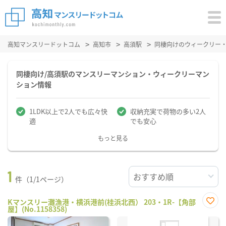
高知マンスリードットコム
高知市
高須駅
同棲向けのウィークリー
同棲向け/高須駅のマンスリーマンション・ウィークリーマン
ション情報
1LDK以上で2人でも広々快
収納充実で荷物の多い2人
適
でも安心
もっと見る
1
件（1/1ページ）
Kマンスリー灘漁港・横浜港前(桂浜北西） 203・1R-【角部
屋】(No.1158358)
お気
に入