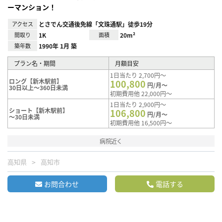
ーマンション！
アクセス
とさでん交通後免線「文珠通駅」徒歩19分
間取り
1K
面積
20m²
築年数
1990年 1月 築
プラン名・期間
月額目安
1日当たり 2,700円～
ロング【新木駅前】
100,800
円/月～
30日以上～360日未満
初期費用他 22,000円～
1日当たり 2,900円～
ショート【新木駅前】
106,800
円/月～
～30日未満
初期費用他 16,500円～
病院近く
高知県
高知市
お問合わせ
電話する