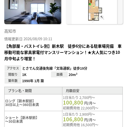
り登
録
高知市
情報更新日 2026/08/09 10:11
【角部屋・バストイレ別】新木駅 徒歩6分にある駐車場完備 車
移動可能な家具家電付マンスリーマンション！★大人気につき10
月中旬より増室！
アクセス
とさでん交通後免線「文珠通駅」徒歩19分
間取り
1K
面積
20m²
築年数
1990年 1月 築
プラン名・期間
月額目安
1日当たり 2,700円～
ロング【新木駅前】
100,800
円/月～
30日以上～360日未満
初期費用他 22,000円～
1日当たり 2,900円～
ショート【新木駅前】
106,800
円/月～
～30日未満
初期費用他 16,500円～