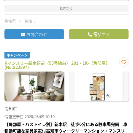
病院近く
高知県
高知市
お問合わせ
電話する
キャンペーン
Kマンスリー新木駅前（55号線前） 201・1K-【角部屋】
(No.922897)
お気
に入
り登
録
高知市
情報更新日 2026/08/09 10:10
【角部屋・バストイレ別】新木駅 徒歩6分にある駐車場完備 車
移動可能な家具家電付高知市ウィークリーマンション・マンスリ