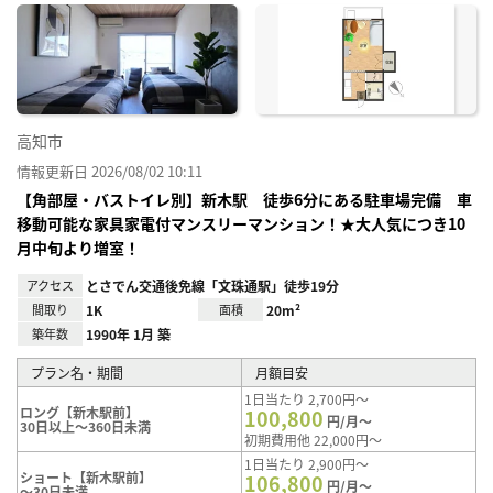
に入
り登
録
高知市
情報更新日 2026/08/02 10:11
【角部屋・バストイレ別】新木駅 徒歩6分にある駐車場完備 車
移動可能な家具家電付マンスリーマンション！★大人気につき10
月中旬より増室！
アクセス
とさでん交通後免線「文珠通駅」徒歩19分
間取り
1K
面積
20m²
築年数
1990年 1月 築
プラン名・期間
月額目安
1日当たり 2,700円～
ロング【新木駅前】
100,800
円/月～
30日以上～360日未満
初期費用他 22,000円～
1日当たり 2,900円～
ショート【新木駅前】
106,800
円/月～
～30日未満