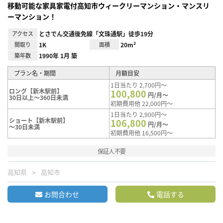
移動可能な家具家電付高知市ウィークリーマンション・マンスリ
ーマンション！
アクセス
とさでん交通後免線「文珠通駅」徒歩19分
間取り
1K
面積
20m²
築年数
1990年 1月 築
プラン名・期間
月額目安
1日当たり 2,700円～
ロング【新木駅前】
100,800
円/月～
30日以上～360日未満
初期費用他 22,000円～
1日当たり 2,900円～
ショート【新木駅前】
106,800
円/月～
～30日未満
初期費用他 16,500円～
保証人不要
高知県
高知市
お問合わせ
電話する