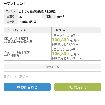
ーマンション！
アクセス
とさでん交通後免線「北浦駅」
間取り
1K
面積
20m²
築年数
1990年 1月 築
プラン名・期間
月額目安
1日当たり 2,700円～
ロング【新木駅前】
100,800
円/月～
30日以上～360日未満
初期費用他 22,000円～
1日当たり 2,900円～
ショート【新木駅前】
106,800
円/月～
～30日未満
初期費用他 16,500円～
禁煙ルーム
高知県
高知市
お問合わせ
電話する