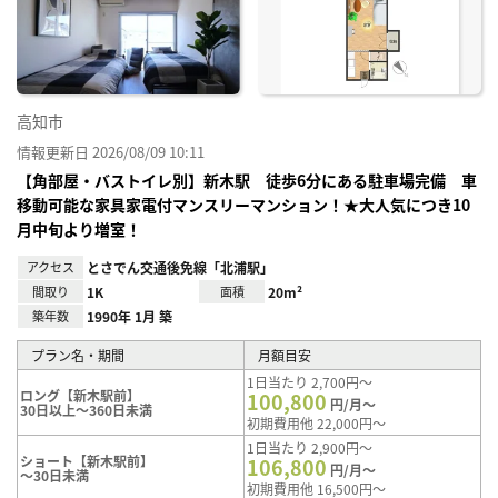
り登
録
高知市
情報更新日 2026/08/09 10:11
【角部屋・バストイレ別】新木駅 徒歩6分にある駐車場完備 車
移動可能な家具家電付マンスリーマンション！★大人気につき10
月中旬より増室！
アクセス
とさでん交通後免線「北浦駅」
間取り
1K
面積
20m²
築年数
1990年 1月 築
プラン名・期間
月額目安
1日当たり 2,700円～
ロング【新木駅前】
100,800
円/月～
30日以上～360日未満
初期費用他 22,000円～
1日当たり 2,900円～
ショート【新木駅前】
106,800
円/月～
～30日未満
初期費用他 16,500円～