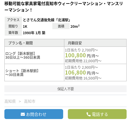
移動可能な家具家電付高知市ウィークリーマンション・マンスリ
ーマンション！
アクセス
とさでん交通後免線「北浦駅」
間取り
1K
面積
20m²
築年数
1990年 1月 築
プラン名・期間
月額目安
1日当たり 2,700円～
ロング【新木駅前】
100,800
円/月～
30日以上～360日未満
初期費用他 22,000円～
1日当たり 2,900円～
ショート【新木駅前】
106,800
円/月～
～30日未満
初期費用他 16,500円～
保証人不要
高知県
高知市
お問合わせ
電話する