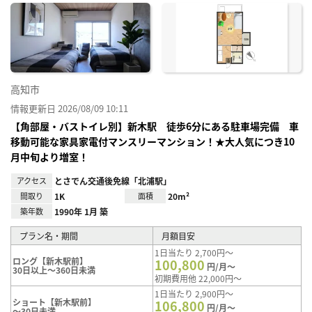
に入
り登
録
高知市
情報更新日 2026/08/09 10:11
【角部屋・バストイレ別】新木駅 徒歩6分にある駐車場完備 車
移動可能な家具家電付マンスリーマンション！★大人気につき10
月中旬より増室！
アクセス
とさでん交通後免線「北浦駅」
間取り
1K
面積
20m²
築年数
1990年 1月 築
プラン名・期間
月額目安
1日当たり 2,700円～
ロング【新木駅前】
100,800
円/月～
30日以上～360日未満
初期費用他 22,000円～
1日当たり 2,900円～
ショート【新木駅前】
106,800
円/月～
～30日未満