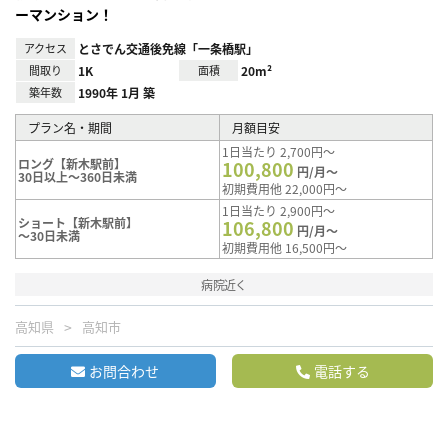
ーマンション！
アクセス
とさでん交通後免線「一条橋駅」
間取り
1K
面積
20m²
築年数
1990年 1月 築
プラン名・期間
月額目安
1日当たり 2,700円～
ロング【新木駅前】
100,800
円/月～
30日以上～360日未満
初期費用他 22,000円～
1日当たり 2,900円～
ショート【新木駅前】
106,800
円/月～
～30日未満
初期費用他 16,500円～
病院近く
高知県
高知市
お問合わせ
電話する