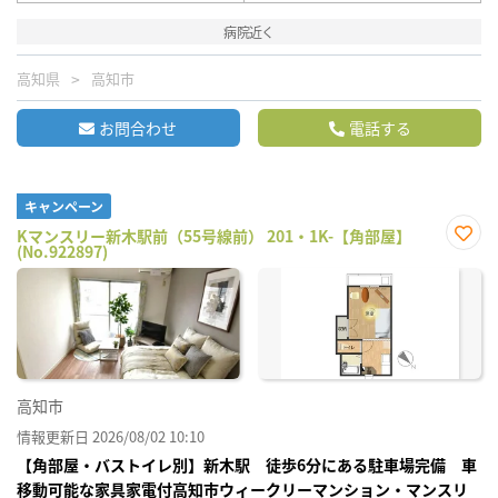
病院近く
高知県
高知市
お問合わせ
電話する
キャンペーン
Kマンスリー新木駅前（55号線前） 201・1K-【角部屋】
(No.922897)
お気
に入
り登
録
高知市
情報更新日 2026/08/02 10:10
【角部屋・バストイレ別】新木駅 徒歩6分にある駐車場完備 車
移動可能な家具家電付高知市ウィークリーマンション・マンスリ