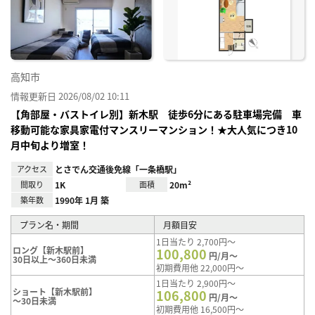
り登
録
高知市
情報更新日 2026/08/02 10:11
【角部屋・バストイレ別】新木駅 徒歩6分にある駐車場完備 車
移動可能な家具家電付マンスリーマンション！★大人気につき10
月中旬より増室！
アクセス
とさでん交通後免線「一条橋駅」
間取り
1K
面積
20m²
築年数
1990年 1月 築
プラン名・期間
月額目安
1日当たり 2,700円～
ロング【新木駅前】
100,800
円/月～
30日以上～360日未満
初期費用他 22,000円～
1日当たり 2,900円～
ショート【新木駅前】
106,800
円/月～
～30日未満
初期費用他 16,500円～