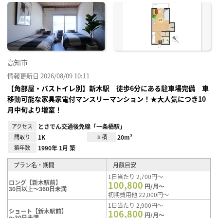
に入
り登
録
高知市
情報更新日 2026/08/09 10:11
【角部屋・バストイレ別】新木駅 徒歩6分にある駐車場完備 車
移動可能な家具家電付マンスリーマンション！★大人気につき10
月中旬より増室！
アクセス
とさでん交通後免線「一条橋駅」
間取り
1K
面積
20m²
築年数
1990年 1月 築
プラン名・期間
月額目安
1日当たり 2,700円～
ロング【新木駅前】
100,800
円/月～
30日以上～360日未満
初期費用他 22,000円～
1日当たり 2,900円～
ショート【新木駅前】
106,800
円/月～
～30日未満