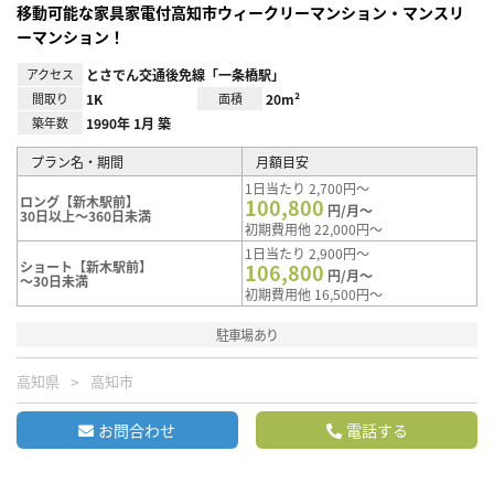
移動可能な家具家電付高知市ウィークリーマンション・マンスリ
ーマンション！
アクセス
とさでん交通後免線「一条橋駅」
間取り
1K
面積
20m²
築年数
1990年 1月 築
プラン名・期間
月額目安
1日当たり 2,700円～
ロング【新木駅前】
100,800
円/月～
30日以上～360日未満
初期費用他 22,000円～
1日当たり 2,900円～
ショート【新木駅前】
106,800
円/月～
～30日未満
初期費用他 16,500円～
駐車場あり
高知県
高知市
お問合わせ
電話する